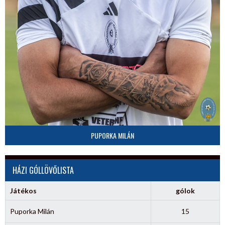
PUPORKA MILÁN
HÁZI GÓLLÖVŐLISTA
Játékos
gólok
Puporka Milán
15