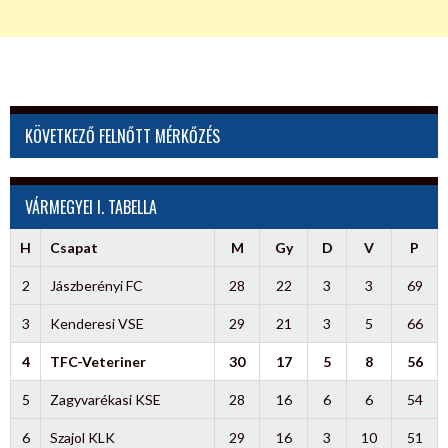
KÖVETKEZŐ FELNŐTT MÉRKŐZÉS
VÁRMEGYEI I. TABELLA
H
Csapat
M
Gy
D
V
P
2
Jászberényi FC
28
22
3
3
69
3
Kenderesi VSE
29
21
3
5
66
4
TFC-Veteriner
30
17
5
8
56
5
Zagyvarékasi KSE
28
16
6
6
54
6
Szajol KLK
29
16
3
10
51