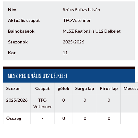
Név
Szűcs Balázs István
Aktuális csapat
TFC-Veteriner
Bajnokságok
MLSZ Regionális U12 Délkelet
Szezonok
2025/2026
Kor
11
MLSZ REGIONÁLIS U12 DÉLKELET
Szezon
Csapat
gólok
Sárga lap
Piros lap
Meccs
2025/2026
TFC-
0
0
0
Veteriner
Összeg
-
0
0
0