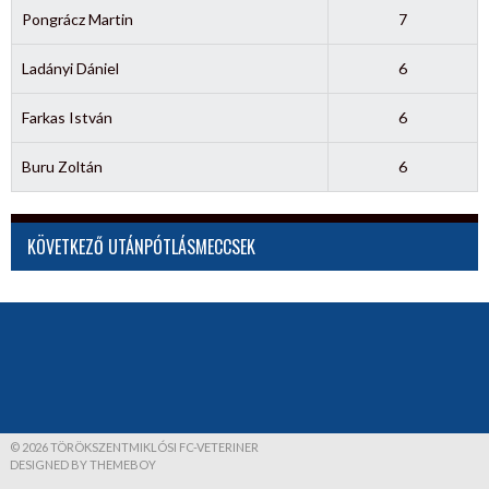
Pongrácz Martin
7
Ladányi Dániel
6
Farkas István
6
Buru Zoltán
6
KÖVETKEZŐ UTÁNPÓTLÁSMECCSEK
© 2026 TÖRÖKSZENTMIKLÓSI FC-VETERINER
DESIGNED BY THEMEBOY