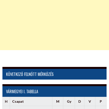
KÖVETKEZŐ FELNŐTT MÉRKŐZÉS
VÁRMEGYEI I. TABELLA
H
Csapat
M
Gy
D
V
P