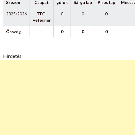
Szezon
Csapat
gólok
Sárga lap
Piros lap
Meccs
2025/2026
TFC-
0
0
0
Veteriner
Összeg
-
0
0
0
Hirdetés