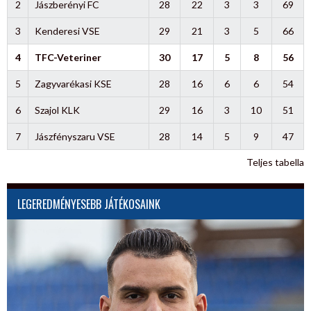
2
Jászberényi FC
28
22
3
3
69
3
Kenderesi VSE
29
21
3
5
66
4
TFC-Veteriner
30
17
5
8
56
5
Zagyvarékasi KSE
28
16
6
6
54
6
Szajol KLK
29
16
3
10
51
7
Jászfényszaru VSE
28
14
5
9
47
Teljes tabella
LEGEREDMÉNYESEBB JÁTÉKOSAINK