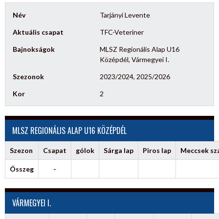
Név
Tarjányi Levente
Aktuális csapat
TFC-Veteriner
Bajnokságok
MLSZ Regionális Alap U16
Középdél, Vármegyei I.
Szezonok
2023/2024, 2025/2026
Kor
2
MLSZ REGIONÁLIS ALAP U16 KÖZÉPDÉL
Szezon
Csapat
gólok
Sárga lap
Piros lap
Meccsek s
Összeg
-
VÁRMEGYEI I.