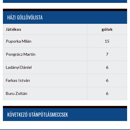
HÁZI GÓLLÖVŐLISTA
Játékos
gólok
Puporka Milán
15
Pongrácz Martin
7
Ladányi Dániel
6
Farkas István
6
Buru Zoltán
6
KÖVETKEZŐ UTÁNPÓTLÁSMECCSEK