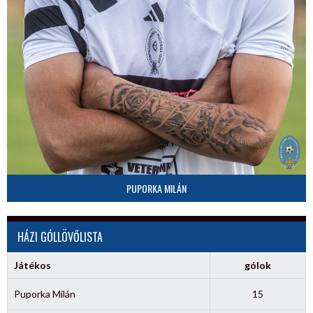
PUPORKA MILÁN
HÁZI GÓLLÖVŐLISTA
Játékos
gólok
Puporka Milán
15