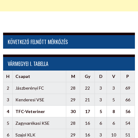
KÖVETKEZŐ FELNŐTT MÉRKŐZÉS
VÁRMEGYEI I. TABELLA
H
Csapat
M
Gy
D
V
P
2
Jászberényi FC
28
22
3
3
69
3
Kenderesi VSE
29
21
3
5
66
4
TFC-Veteriner
30
17
5
8
56
5
Zagyvarékasi KSE
28
16
6
6
54
6
Szajol KLK
29
16
3
10
51