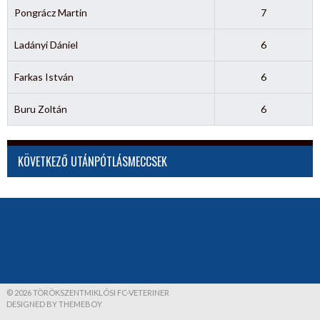
Pongrácz Martin
7
Ladányi Dániel
6
Farkas István
6
Buru Zoltán
6
KÖVETKEZŐ UTÁNPÓTLÁSMECCSEK
© 2026 TÖRÖKSZENTMIKLÓSI FC-VETERINER
DESIGNED BY THEMEBOY