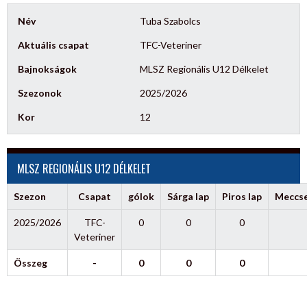
Név
Tuba Szabolcs
Aktuális csapat
TFC-Veteriner
Bajnokságok
MLSZ Regionális U12 Délkelet
Szezonok
2025/2026
Kor
12
MLSZ REGIONÁLIS U12 DÉLKELET
Szezon
Csapat
gólok
Sárga lap
Piros lap
Meccs
2025/2026
TFC-
0
0
0
Veteriner
Összeg
-
0
0
0