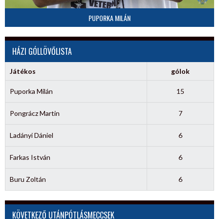
PUPORKA MILÁN
HÁZI GÓLLÖVŐLISTA
Játékos
gólok
Puporka Milán
15
Pongrácz Martin
7
Ladányi Dániel
6
Farkas István
6
Buru Zoltán
6
KÖVETKEZŐ UTÁNPÓTLÁSMECCSEK