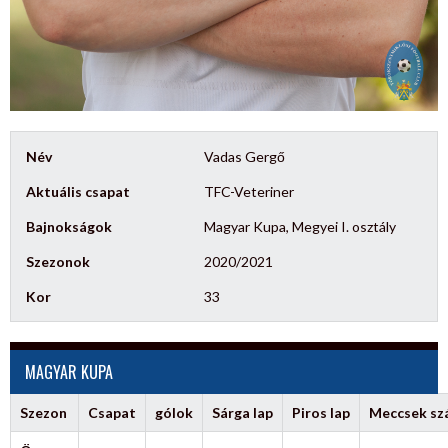
Név
Vadas Gergő
Aktuális csapat
TFC-Veteriner
Bajnokságok
Magyar Kupa, Megyei I. osztály
Szezonok
2020/2021
Kor
33
MAGYAR KUPA
Szezon
Csapat
gólok
Sárga lap
Piros lap
Meccsek s