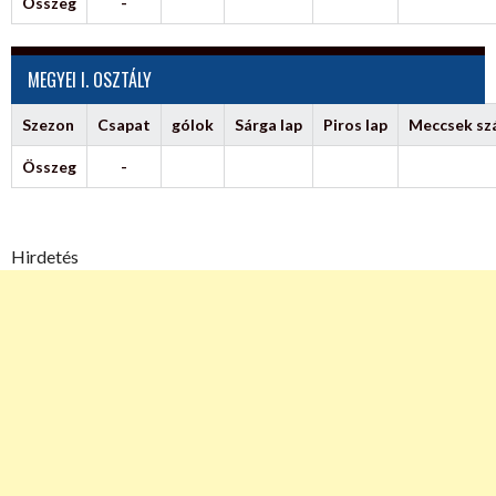
Összeg
-
MEGYEI I. OSZTÁLY
Szezon
Csapat
gólok
Sárga lap
Piros lap
Meccsek s
Összeg
-
Hirdetés