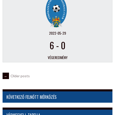
2022-05-29
6
-
0
VÉGEREDMÉNY
POSTS
←
Older posts
NAVIGATION
KÖVETKEZŐ FELNŐTT MÉRKŐZÉS