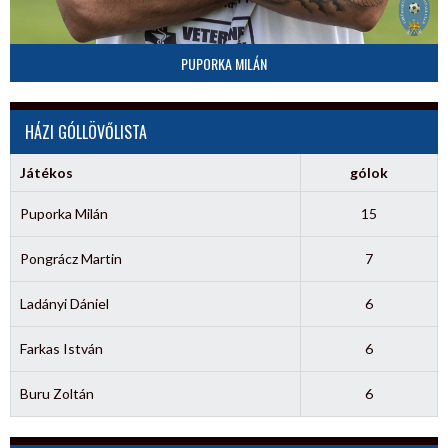
PUPORKA MILÁN
HÁZI GÓLLÖVŐLISTA
Játékos
gólok
Puporka Milán
15
Pongrácz Martin
7
Ladányi Dániel
6
Farkas István
6
Buru Zoltán
6