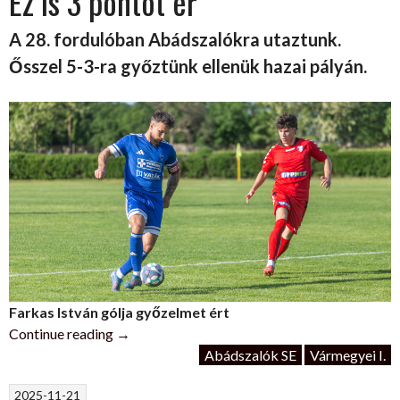
Ez is 3 pontot ér
A 28. fordulóban Abádszalókra utaztunk.
Ősszel 5-3-ra győztünk ellenük hazai pályán.
Farkas István gólja győzelmet ért
„Ez
Continue reading
→
is
Abádszalók SE
Vármegyei I.
3
2025-11-21
pontot