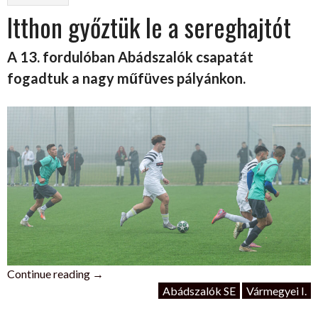
ér”
Itthon győztük le a sereghajtót
A 13. fordulóban Abádszalók csapatát
fogadtuk a nagy műfüves pályánkon.
„Itthon
Continue reading
→
győztük
Abádszalók SE
Vármegyei I.
le