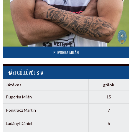
PUPORKA MILÁN
HÁZI GÓLLÖVŐLISTA
Játékos
gólok
Puporka Milán
15
Pongrácz Martin
7
Ladányi Dániel
6