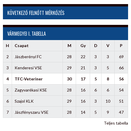
a
sereghajtót”
KÖVETKEZŐ FELNŐTT MÉRKŐZÉS
VÁRMEGYEI I. TABELLA
H
Csapat
M
Gy
D
V
P
2
Jászberényi FC
28
22
3
3
69
3
Kenderesi VSE
29
21
3
5
66
4
TFC-Veteriner
30
17
5
8
56
5
Zagyvarékasi KSE
28
16
6
6
54
6
Szajol KLK
29
16
3
10
51
7
Jászfényszaru VSE
28
14
5
9
47
Teljes tabella