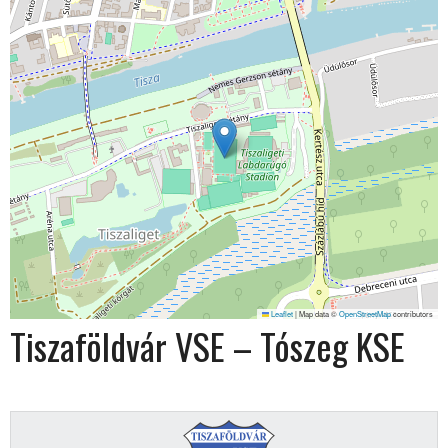
Leaflet
|
Map data ©
OpenStreetMap
contributors
Tiszaföldvár VSE – Tószeg KSE