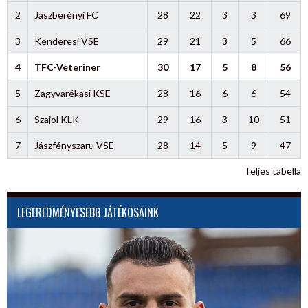
2
Jászberényi FC
28
22
3
3
69
3
Kenderesi VSE
29
21
3
5
66
4
TFC-Veteriner
30
17
5
8
56
5
Zagyvarékasi KSE
28
16
6
6
54
6
Szajol KLK
29
16
3
10
51
7
Jászfényszaru VSE
28
14
5
9
47
Teljes tabella
LEGEREDMÉNYESEBB JÁTÉKOSAINK