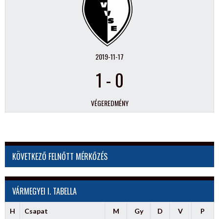
2019-11-17
1
-
0
VÉGEREDMÉNY
KÖVETKEZŐ FELNŐTT MÉRKŐZÉS
VÁRMEGYEI I. TABELLA
H
Csapat
M
Gy
D
V
P