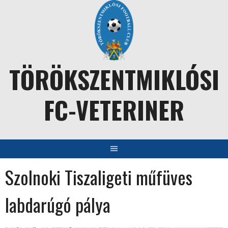
Skip
to
content
TÖRÖKSZENTMIKLÓSI
FC-VETERINER
Szolnoki Tiszaligeti műfüves
labdarúgó pálya