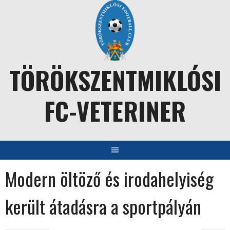
Skip
to
content
TÖRÖKSZENTMIKLÓSI
FC-VETERINER
Modern öltöző és irodahelyiség
került átadásra a sportpályán