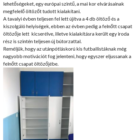
lehetőségeket, egy európai szintű, a mai kor elvárásainak
megfelelő öltözőt tudott kialakítani.
A tavalyi évben teljesen fel lett újítva a 4 db öltöző és a
kiszolgáló helyiségek, ebben az évben pedig a felnőtt csapat
öltözője lett kicserélve, illetve kialakításra került egy iroda
rész is szintén teljesen új bútorzattal.
Reméljük, hogy az utánpótláskorú kis futballistáknak még
nagyobb motivációt fog jelenteni, hogy egyszer eljussanak a
felnőtt csapat öltözőjébe.