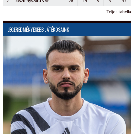
7
Jászfényszaru VSE
28
14
5
9
47
Teljes tabella
LEGEREDMÉNYESEBB JÁTÉKOSAINK