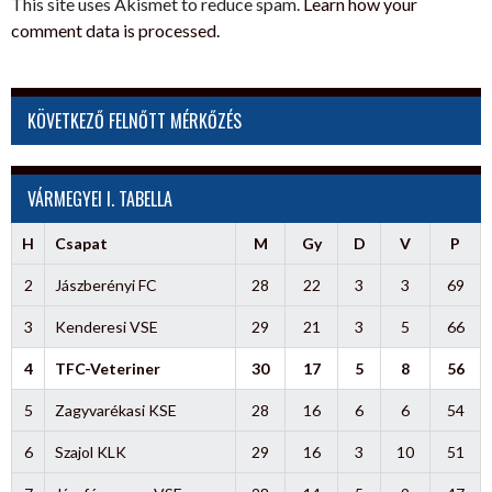
This site uses Akismet to reduce spam.
Learn how your
comment data is processed.
KÖVETKEZŐ FELNŐTT MÉRKŐZÉS
VÁRMEGYEI I. TABELLA
H
Csapat
M
Gy
D
V
P
2
Jászberényi FC
28
22
3
3
69
3
Kenderesi VSE
29
21
3
5
66
4
TFC-Veteriner
30
17
5
8
56
5
Zagyvarékasi KSE
28
16
6
6
54
6
Szajol KLK
29
16
3
10
51