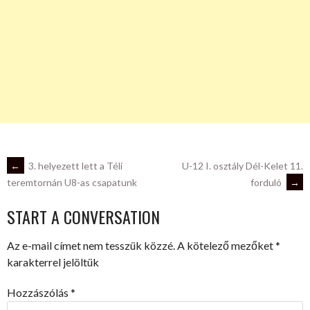
POST
←
3. helyezett lett a Téli
U-12 I. osztály Dél-Kelet 11.
forduló
→
teremtornán U8-as csapatunk
NAVIGATION
START A CONVERSATION
Az e-mail címet nem tesszük közzé.
A kötelező mezőket
*
karakterrel jelöltük
Hozzászólás
*