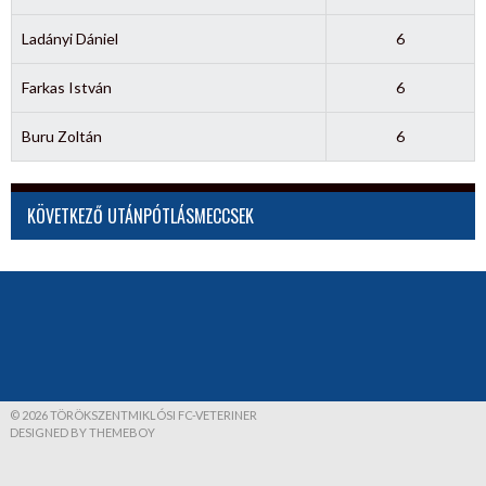
Ladányi Dániel
6
Farkas István
6
Buru Zoltán
6
KÖVETKEZŐ UTÁNPÓTLÁSMECCSEK
© 2026 TÖRÖKSZENTMIKLÓSI FC-VETERINER
DESIGNED BY THEMEBOY