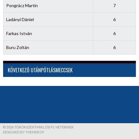
Pongrácz Martin
7
Ladányi Dániel
6
Farkas István
6
Buru Zoltán
6
KÖVETKEZŐ UTÁNPÓTLÁSMECCSEK
© 2026 TÖRÖKSZENTMIKLÓSI FC-VETERINER
DESIGNED BY THEMEBOY