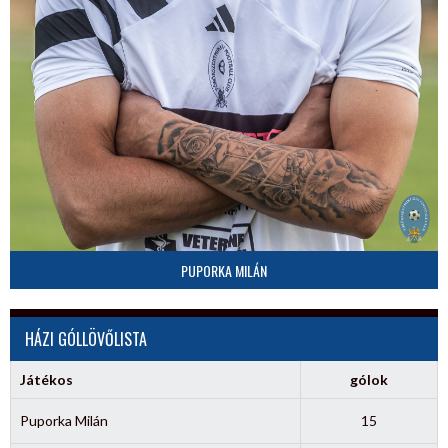
PUPORKA MILÁN
HÁZI GÓLLÖVŐLISTA
Játékos
gólok
Puporka Milán
15