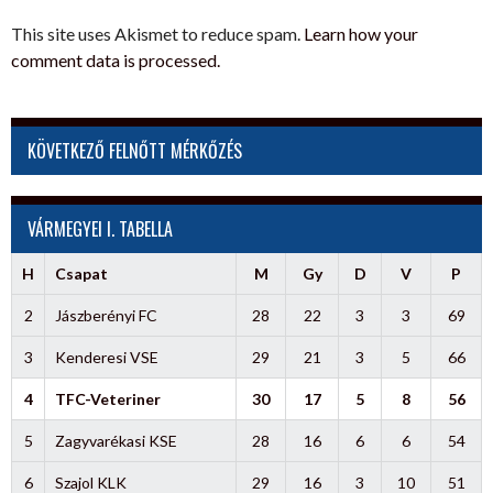
This site uses Akismet to reduce spam.
Learn how your
comment data is processed.
KÖVETKEZŐ FELNŐTT MÉRKŐZÉS
VÁRMEGYEI I. TABELLA
H
Csapat
M
Gy
D
V
P
2
Jászberényi FC
28
22
3
3
69
3
Kenderesi VSE
29
21
3
5
66
4
TFC-Veteriner
30
17
5
8
56
5
Zagyvarékasi KSE
28
16
6
6
54
6
Szajol KLK
29
16
3
10
51