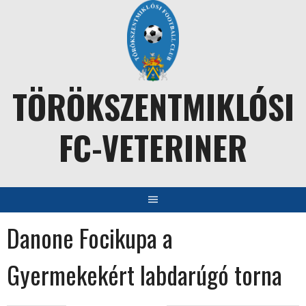
Skip
to
content
TÖRÖKSZENTMIKLÓSI
FC-VETERINER
Danone Focikupa a
Gyermekekért labdarúgó torna