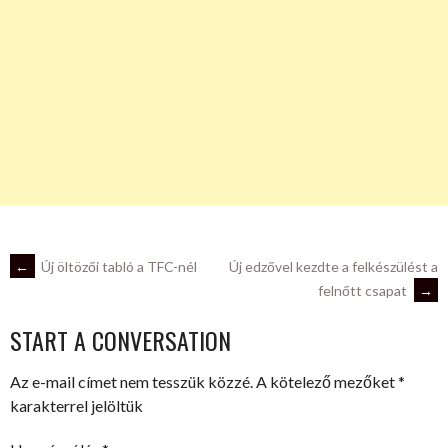
POST
←
Új öltözői tabló a TFC-nél
Új edzővel kezdte a felkészülést a
felnőtt csapat
→
NAVIGATION
START A CONVERSATION
Az e-mail címet nem tesszük közzé.
A kötelező mezőket
*
karakterrel jelöltük