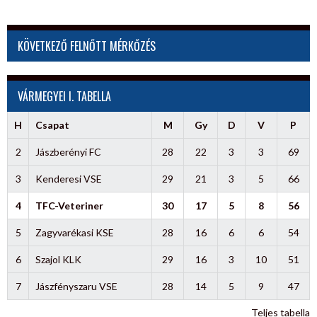
KÖVETKEZŐ FELNŐTT MÉRKŐZÉS
VÁRMEGYEI I. TABELLA
H
Csapat
M
Gy
D
V
P
2
Jászberényi FC
28
22
3
3
69
3
Kenderesi VSE
29
21
3
5
66
4
TFC-Veteriner
30
17
5
8
56
5
Zagyvarékasi KSE
28
16
6
6
54
6
Szajol KLK
29
16
3
10
51
7
Jászfényszaru VSE
28
14
5
9
47
Teljes tabella