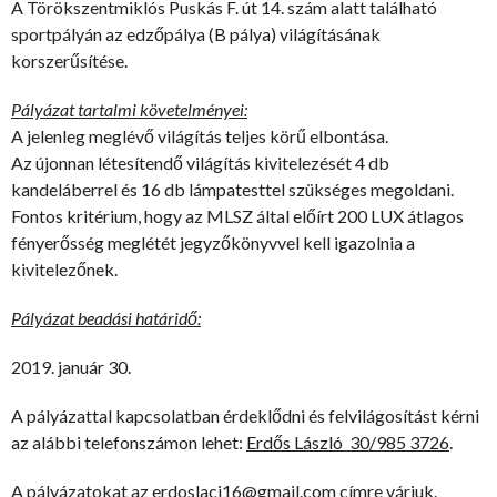
A Törökszentmiklós Puskás F. út 14. szám alatt található
sportpályán az edzőpálya (B pálya) világításának
korszerűsítése.
Pályázat tartalmi követelményei:
A jelenleg meglévő világítás teljes körű elbontása.
Az újonnan létesítendő világítás kivitelezését 4 db
kandeláberrel és 16 db lámpatesttel szükséges megoldani.
Fontos kritérium, hogy az MLSZ által előírt 200 LUX átlagos
fényerősség meglétét jegyzőkönyvvel kell igazolnia a
kivitelezőnek.
Pályázat beadási határidő
:
2019. január 30.
A pályázattal kapcsolatban érdeklődni és felvilágosítást kérni
az alábbi telefonszámon lehet:
Erdős László 30/985 3726
.
A pályázatokat az
erdoslaci16@gmail.com
címre várjuk.