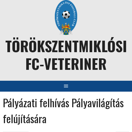
Skip
to
content
TÖRÖKSZENTMIKLÓSI
FC-VETERINER
Pályázati felhívás Pályavilágítás
felújítására