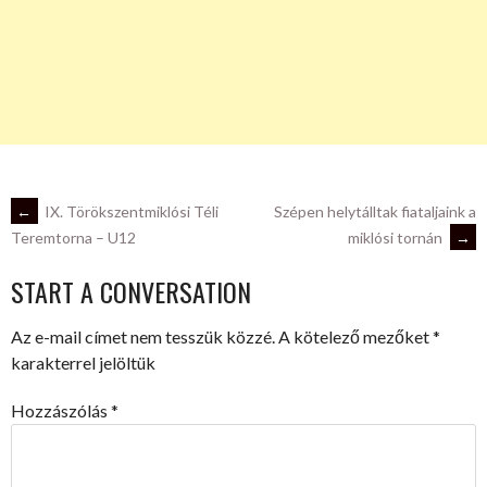
POST
←
IX. Törökszentmiklósi Téli
Szépen helytálltak fiataljaink a
miklósi tornán
→
Teremtorna – U12
NAVIGATION
START A CONVERSATION
Az e-mail címet nem tesszük közzé.
A kötelező mezőket
*
karakterrel jelöltük
Hozzászólás
*