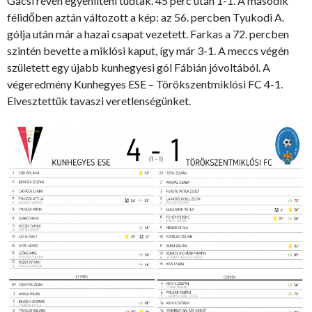
Gácsi révén egyenlíteni tudtak. 45 perc után 1-1. A második
félidőben aztán változott a kép: az 56. percben Tyukodi A.
gólja után már a hazai csapat vezetett. Farkas a 72. percben
szintén bevette a miklósi kaput, így már 3-1. A meccs végén
született egy újabb kunhegyesi gól Fábián jóvoltából. A
végeredmény Kunhegyes ESE – Törökszentmiklósi FC 4-1.
Elvesztettük tavaszi veretlenségünket.