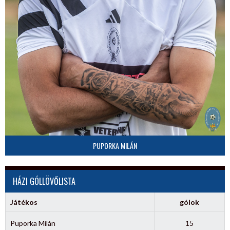
PUPORKA MILÁN
HÁZI GÓLLÖVŐLISTA
Játékos
gólok
Puporka Milán
15