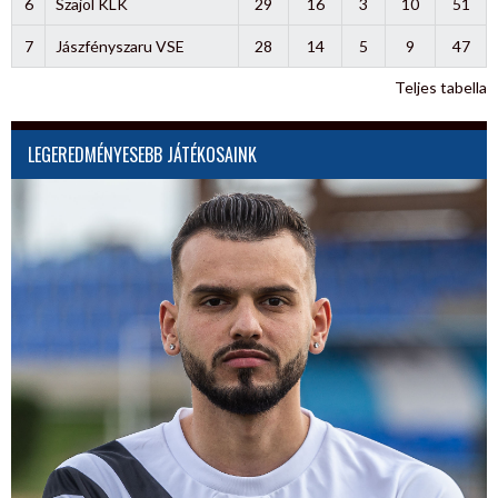
6
Szajol KLK
29
16
3
10
51
7
Jászfényszaru VSE
28
14
5
9
47
Teljes tabella
LEGEREDMÉNYESEBB JÁTÉKOSAINK