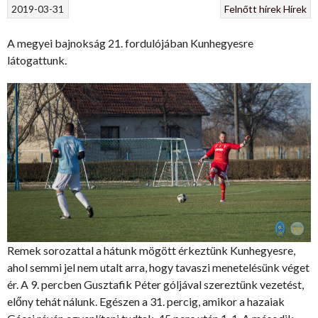
2019-03-31
Felnőtt hírek
Hírek
A megyei bajnokság 21. fordulójában Kunhegyesre
látogattunk.
Remek sorozattal a hátunk mögött érkeztünk Kunhegyesre,
ahol semmi jel nem utalt arra, hogy tavaszi menetelésünk véget
ér. A 9. percben Gusztafik Péter góljával szereztünk vezetést,
előny tehát nálunk. Egészen a 31. percig, amikor a hazaiak