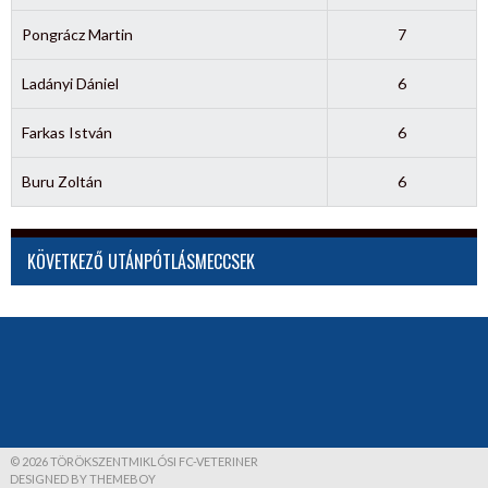
Pongrácz Martin
7
Ladányi Dániel
6
Farkas István
6
Buru Zoltán
6
KÖVETKEZŐ UTÁNPÓTLÁSMECCSEK
© 2026 TÖRÖKSZENTMIKLÓSI FC-VETERINER
DESIGNED BY THEMEBOY