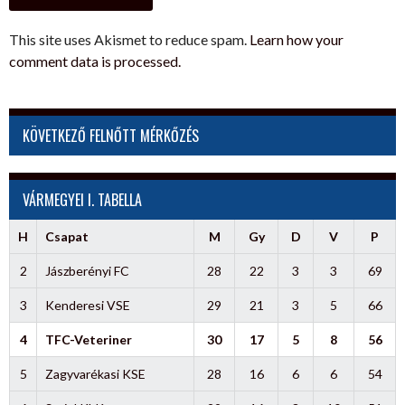
This site uses Akismet to reduce spam.
Learn how your
comment data is processed.
KÖVETKEZŐ FELNŐTT MÉRKŐZÉS
VÁRMEGYEI I. TABELLA
H
Csapat
M
Gy
D
V
P
2
Jászberényi FC
28
22
3
3
69
3
Kenderesi VSE
29
21
3
5
66
4
TFC-Veteriner
30
17
5
8
56
5
Zagyvarékasi KSE
28
16
6
6
54