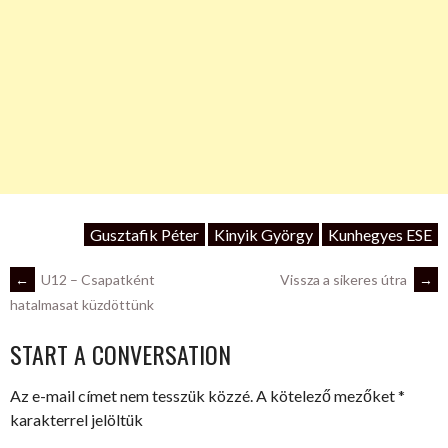
Gusztafik Péter
Kinyik György
Kunhegyes ESE
POST
←
U12 – Csapatként
Vissza a sikeres útra
→
hatalmasat küzdöttünk
NAVIGATION
START A CONVERSATION
Az e-mail címet nem tesszük közzé.
A kötelező mezőket
*
karakterrel jelöltük