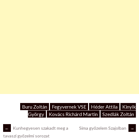
Buru Zoltán
Fegyvernek VSE
Héder Attila
Kinyik
György
Kovács Richárd Martin
Szedlák Zoltán
POST
←
Kunhegyesen szakadt meg a
Sima győzelem Szajolban
→
tavaszi győzelmi sorozat