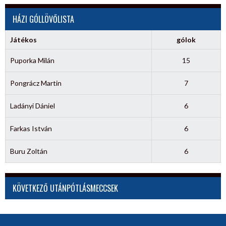
HÁZI GÓLLÖVŐLISTA
Játékos
gólok
Puporka Milán
15
Pongrácz Martin
7
Ladányi Dániel
6
Farkas István
6
Buru Zoltán
6
KÖVETKEZŐ UTÁNPÓTLÁSMECCSEK