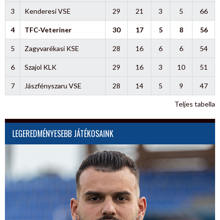
3
Kenderesi VSE
29
21
3
5
66
4
TFC-Veteriner
30
17
5
8
56
5
Zagyvarékasi KSE
28
16
6
6
54
6
Szajol KLK
29
16
3
10
51
7
Jászfényszaru VSE
28
14
5
9
47
Teljes tabella
LEGEREDMÉNYESEBB JÁTÉKOSAINK