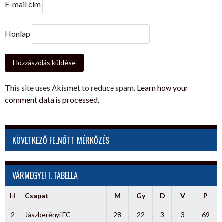
E-mail cím
Honlap
This site uses Akismet to reduce spam.
Learn how your
comment data is processed.
KÖVETKEZŐ FELNŐTT MÉRKŐZÉS
VÁRMEGYEI I. TABELLA
H
Csapat
M
Gy
D
V
P
2
Jászberényi FC
28
22
3
3
69