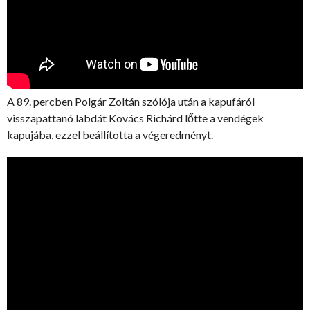
A 89. percben Polgár Zoltán szólója után a kapufáról
visszapattanó labdát Kovács Richárd lőtte a vendégek
kapujába, ezzel beállította a végeredményt.