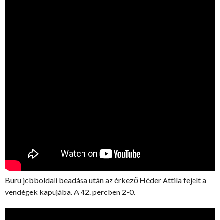
Buru jobboldali beadása után az érkező Héder Attila fejelt a
vendégek kapujába. A 42. percben 2-0.