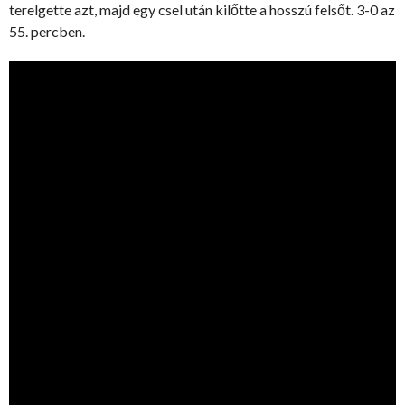
terelgette azt, majd egy csel után kilőtte a hosszú felsőt. 3-0 az
55. percben.