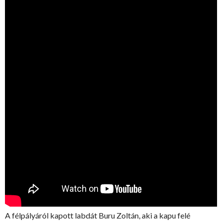
A félpályáról kapott labdát Buru Zoltán, aki a kapu felé