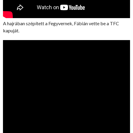
A hajrában szépített a Fegyvernek, Fábián vette be a TFC
kapuját.