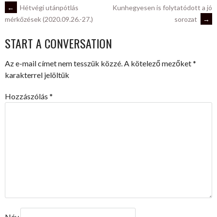
POST
←
Hétvégi utánpótlás
Kunhegyesen is folytatódott a jó
sorozat
→
mérkőzések (2020.09.26.-27.)
NAVIGATION
START A CONVERSATION
Az e-mail címet nem tesszük közzé.
A kötelező mezőket
*
karakterrel jelöltük
Hozzászólás
*
Név