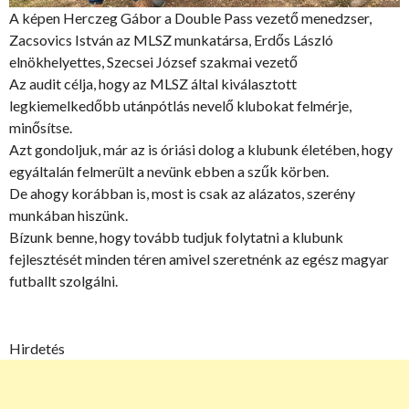
A képen Herczeg Gábor a Double Pass vezető menedzser,
Zacsovics István az MLSZ munkatársa, Erdős László
elnökhelyettes, Szecsei József szakmai vezető
Az audit célja, hogy az MLSZ által kiválasztott
legkiemelkedőbb utánpótlás nevelő klubokat felmérje,
minősítse.
Azt gondoljuk, már az is óriási dolog a klubunk életében, hogy
egyáltalán felmerült a nevünk ebben a szűk körben.
De ahogy korábban is, most is csak az alázatos, szerény
munkában hiszünk.
Bízunk benne, hogy tovább tudjuk folytatni a klubunk
fejlesztését minden téren amivel szeretnénk az egész magyar
futballt szolgálni.
Hirdetés