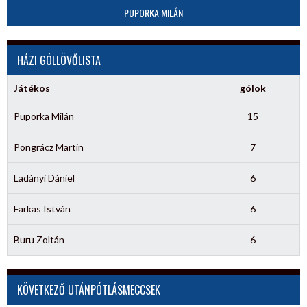
PUPORKA MILÁN
HÁZI GÓLLÖVŐLISTA
Játékos
gólok
Puporka Milán
15
Pongrácz Martin
7
Ladányi Dániel
6
Farkas István
6
Buru Zoltán
6
KÖVETKEZŐ UTÁNPÓTLÁSMECCSEK