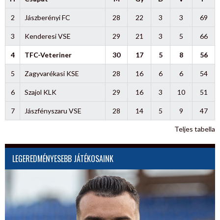
2
Jászberényi FC
28
22
3
3
69
3
Kenderesi VSE
29
21
3
5
66
4
TFC-Veteriner
30
17
5
8
56
5
Zagyvarékasi KSE
28
16
6
6
54
6
Szajol KLK
29
16
3
10
51
7
Jászfényszaru VSE
28
14
5
9
47
Teljes tabella
LEGEREDMÉNYESEBB JÁTÉKOSAINK