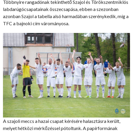
Többnyire rangadónak tekinthető Szajol és Törökszentmiklós
labdarúgócsapatainak összecsapása, ebben a szezonban
azonban Szajol a tabella alsó harmadában szerénykedik, míg a
TFC a bajnoki cím várományosa.
A szajoli meccs a hazai csapat kérésére halasztásra került,
melyet hétközi mérkőzéssel pótoltunk. A papírformának