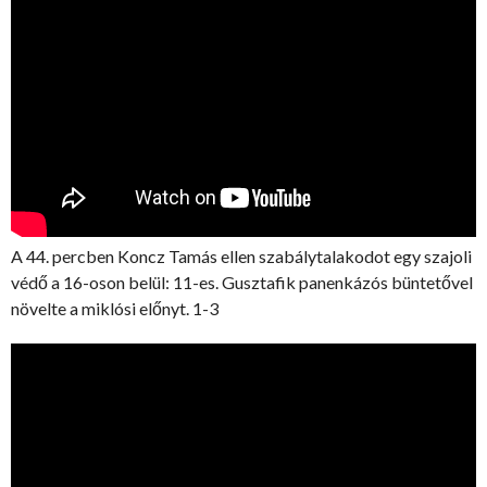
A 44. percben Koncz Tamás ellen szabálytalakodot egy szajoli
védő a 16-oson belül: 11-es. Gusztafik panenkázós büntetővel
növelte a miklósi előnyt. 1-3