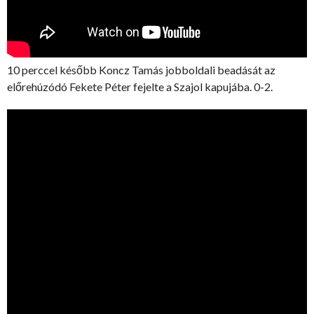
10 perccel később Koncz Tamás jobboldali beadását az
előrehúzódó Fekete Péter fejelte a Szajol kapujába. 0-2.