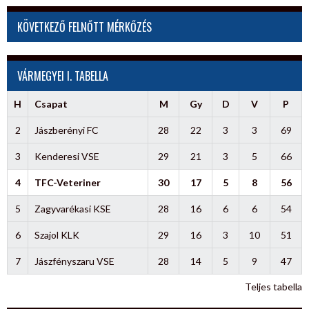
KÖVETKEZŐ FELNŐTT MÉRKŐZÉS
VÁRMEGYEI I. TABELLA
H
Csapat
M
Gy
D
V
P
2
Jászberényi FC
28
22
3
3
69
3
Kenderesi VSE
29
21
3
5
66
4
TFC-Veteriner
30
17
5
8
56
5
Zagyvarékasi KSE
28
16
6
6
54
6
Szajol KLK
29
16
3
10
51
7
Jászfényszaru VSE
28
14
5
9
47
Teljes tabella