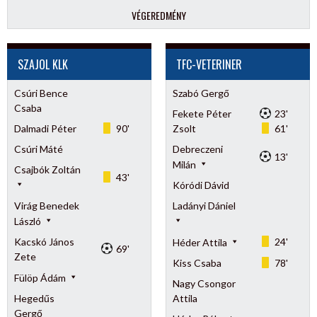
VÉGEREDMÉNY
SZAJOL KLK
TFC-VETERINER
Csúri Bence
Szabó Gergő
Csaba
Fekete Péter
23'
Dalmadi Péter
90'
Zsolt
61'
Csúri Máté
Debreczeni
13'
Milán
Csajbók Zoltán
43'
Kóródi Dávid
Virág Benedek
Ladányi Dániel
László
Kacskó János
24'
Héder Attila
69'
Zete
Kiss Csaba
78'
Fülöp Ádám
Nagy Csongor
Hegedűs
Attila
Gergő