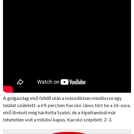
A gólgazdag első félidő után a másodikban mindössze egy
találat született: a 69. percben Kacskó János tört be a 16-osra,
első lövését még hárította Szabó, de a kipattanónál már
tehetetlen volt a miklósi kapus. Kacskó szépített. 2-3.