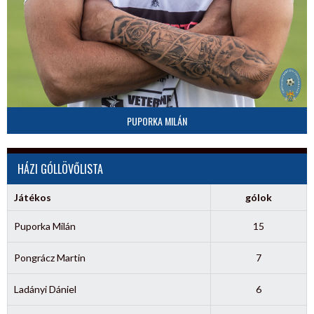
PUPORKA MILÁN
HÁZI GÓLLÖVŐLISTA
Játékos
gólok
Puporka Milán
15
Pongrácz Martin
7
Ladányi Dániel
6