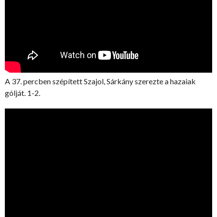
A 37. percben szépített Szajol, Sárkány szerezte a hazaiak
gólját. 1-2.