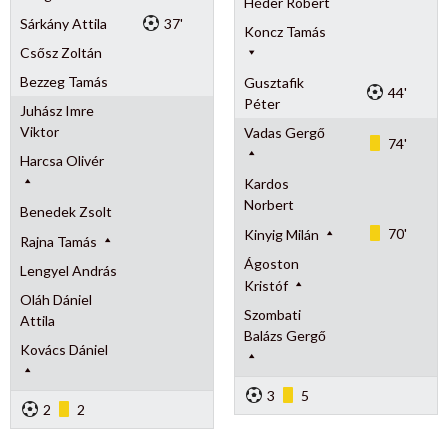
Héder Róbert
Sárkány Attila
37'
Koncz Tamás
Csősz Zoltán
Bezzeg Tamás
Gusztafik
44'
Péter
Juhász Imre
Viktor
Vadas Gergő
74'
Harcsa Olivér
Kardos
Norbert
Benedek Zsolt
70'
Kinyig Milán
Rajna Tamás
Ágoston
Lengyel András
Kristóf
Oláh Dániel
Szombati
Attila
Balázs Gergő
Kovács Dániel
3
5
2
2