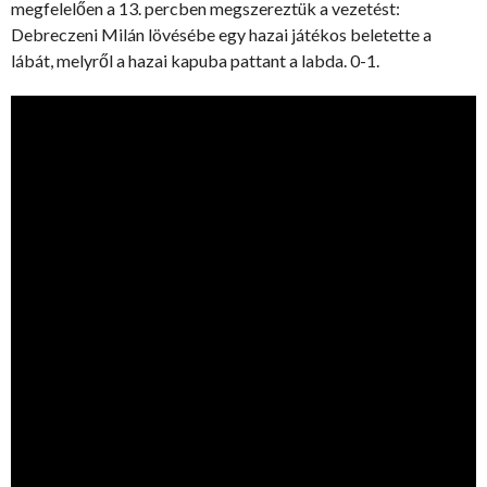
megfelelően a 13. percben megszereztük a vezetést:
Debreczeni Milán lövésébe egy hazai játékos beletette a
lábát, melyről a hazai kapuba pattant a labda. 0-1.