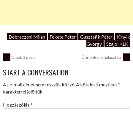
Debreczeni Milán
Fekete Péter
Gusztafik Péter
Kinyik
György
Szajol KLK
POST
←
3 gól, 3 pont
Ünneplés elhalasztva
→
START A CONVERSATION
NAVIGATION
Az e-mail címet nem tesszük közzé.
A kötelező mezőket
*
karakterrel jelöltük
Hozzászólás
*