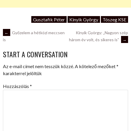
Gusztafik Péter
Kinyik György
Tószeg KSE
POST
←
Győzelem a hétközi meccsen
Kinyik György: „Nagyon szép
három év volt, és sikeres is”
→
is
NAVIGATION
START A CONVERSATION
Az e-mail címet nem tesszük közzé.
A kötelező mezőket
*
karakterrel jelöltük
Hozzászólás
*