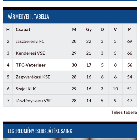
VÁRMEGYEI I. TABELLA
H
Csapat
M
Gy
D
V
P
2
Jászberényi FC
28
22
3
3
69
3
Kenderesi VSE
29
21
3
5
66
4
TFC-Veteriner
30
17
5
8
56
5
Zagyvarékasi KSE
28
16
6
6
54
6
Szajol KLK
29
16
3
10
51
7
Jászfényszaru VSE
28
14
5
9
47
Teljes tabella
LEGEREDMÉNYESEBB JÁTÉKOSAINK