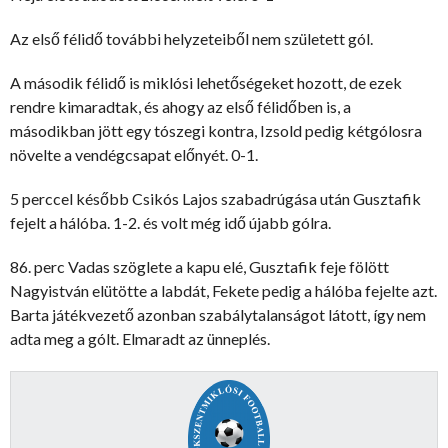
Az első félidő további helyzeteiből nem született gól.
A második félidő is miklósi lehetőségeket hozott, de ezek
rendre kimaradtak, és ahogy az első félidőben is, a
másodikban jött egy tószegi kontra, Izsold pedig kétgólosra
növelte a vendégcsapat előnyét. 0-1.
5 perccel később Csikós Lajos szabadrúgása után Gusztafik
fejelt a hálóba. 1-2. és volt még idő újabb gólra.
86. perc Vadas szöglete a kapu elé, Gusztafik feje fölött
Nagyistván elütötte a labdát, Fekete pedig a hálóba fejelte azt.
Barta játékvezető azonban szabálytalanságot látott, így nem
adta meg a gólt. Elmaradt az ünneplés.