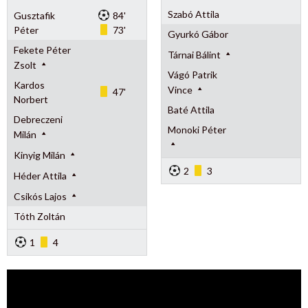
Szabó Attila
Gusztafik
84'
Péter
73'
Gyurkó Gábor
Fekete Péter
Tárnai Bálint
Zsolt
Vágó Patrik
Kardos
Vince
47'
Norbert
Baté Attila
Debreczeni
Monoki Péter
Milán
Kinyig Milán
2
3
Héder Attila
Csikós Lajos
Tóth Zoltán
1
4