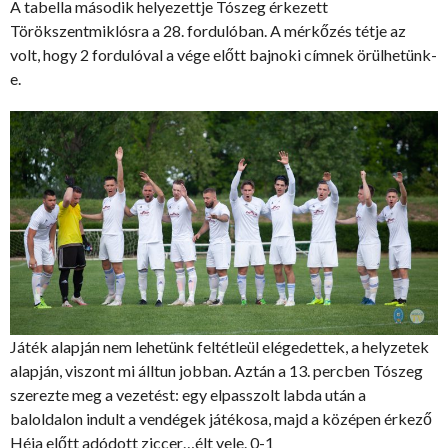
A tabella második helyezettje Tószeg érkezett
Törökszentmiklósra a 28. fordulóban. A mérkőzés tétje az
volt, hogy 2 fordulóval a vége előtt bajnoki címnek örülhetünk-
e.
Játék alapján nem lehetünk feltétleül elégedettek, a helyzetek
alapján, viszont mi álltun jobban. Aztán a 13. percben Tószeg
szerezte meg a vezetést: egy elpasszolt labda után a
baloldalon indult a vendégek játékosa, majd a középen érkező
Héja előtt adódott ziccer…élt vele. 0-1