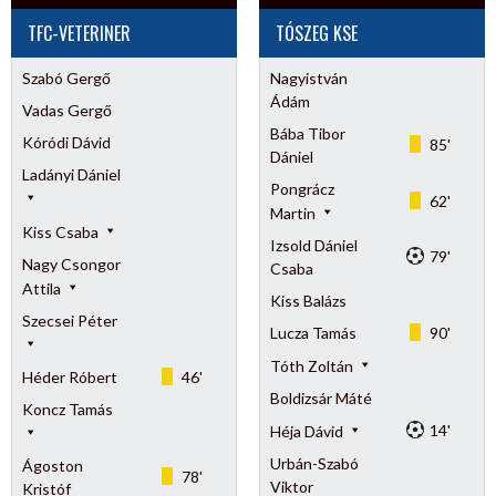
TFC-VETERINER
TÓSZEG KSE
Szabó Gergő
Nagyistván
Ádám
Vadas Gergő
Bába Tibor
Kóródi Dávid
85'
Dániel
Ladányi Dániel
Pongrácz
62'
Martin
Kiss Csaba
Izsold Dániel
79'
Nagy Csongor
Csaba
Attila
Kiss Balázs
Szecsei Péter
Lucza Tamás
90'
Tóth Zoltán
Héder Róbert
46'
Boldizsár Máté
Koncz Tamás
14'
Héja Dávid
Urbán-Szabó
Ágoston
78'
Viktor
Kristóf