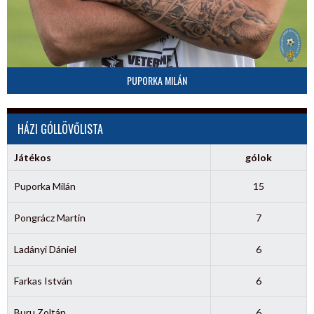
PUPORKA MILÁN
HÁZI GÓLLÖVŐLISTA
Játékos
gólok
Puporka Milán
15
Pongrácz Martin
7
Ladányi Dániel
6
Farkas István
6
Buru Zoltán
6