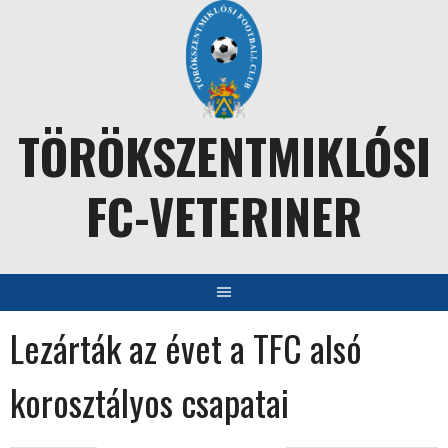
Skip
to
content
TÖRÖKSZENTMIKLÓSI
FC-VETERINER
Lezárták az évet a TFC alsó
korosztályos csapatai