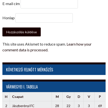
E-mail cím
Honlap
This site uses Akismet to reduce spam.
Learn how your
comment data is processed.
KÖVETKEZŐ FELNŐTT MÉRKŐZÉS
VÁRMEGYEI I. TABELLA
H
Csapat
M
Gy
D
V
P
2
Jászberényi FC
28
22
3
3
69