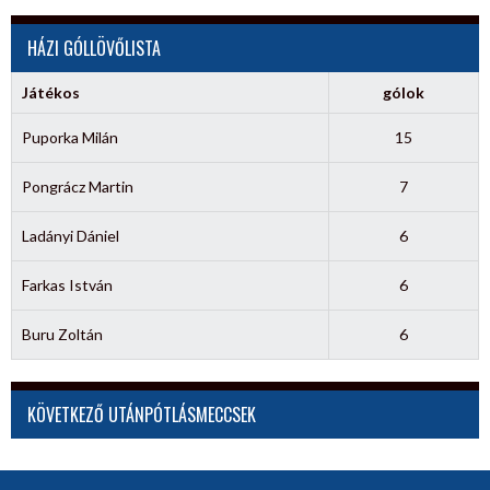
HÁZI GÓLLÖVŐLISTA
Játékos
gólok
Puporka Milán
15
Pongrácz Martin
7
Ladányi Dániel
6
Farkas István
6
Buru Zoltán
6
KÖVETKEZŐ UTÁNPÓTLÁSMECCSEK