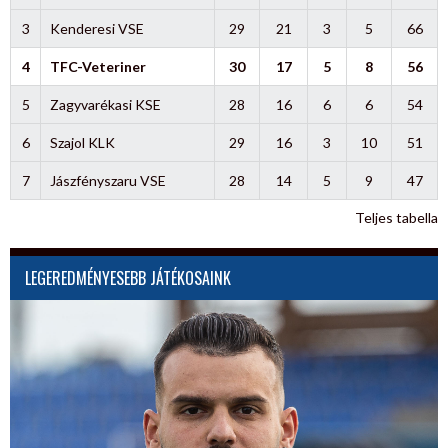
3
Kenderesi VSE
29
21
3
5
66
4
TFC-Veteriner
30
17
5
8
56
5
Zagyvarékasi KSE
28
16
6
6
54
6
Szajol KLK
29
16
3
10
51
7
Jászfényszaru VSE
28
14
5
9
47
Teljes tabella
LEGEREDMÉNYESEBB JÁTÉKOSAINK