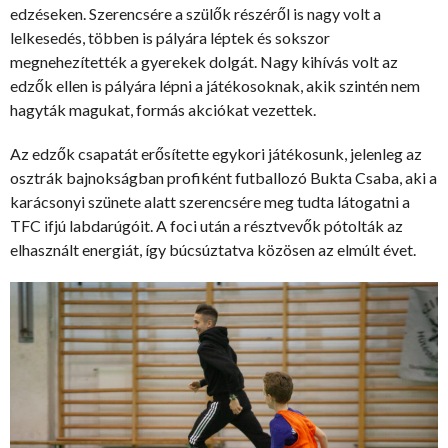
edzéseken. Szerencsére a szülők részéről is nagy volt a
lelkesedés, többen is pályára léptek és sokszor
megnehezítették a gyerekek dolgát. Nagy kihívás volt az
edzők ellen is pályára lépni a játékosoknak, akik szintén nem
hagyták magukat, formás akciókat vezettek.
Az edzők csapatát erősítette egykori játékosunk, jelenleg az
osztrák bajnokságban profiként futballozó Bukta Csaba, aki a
karácsonyi szünete alatt szerencsére meg tudta látogatni a
TFC ifjú labdarúgóit. A foci után a résztvevők pótolták az
elhasznált energiát, így búcsúztatva közösen az elmúlt évet.