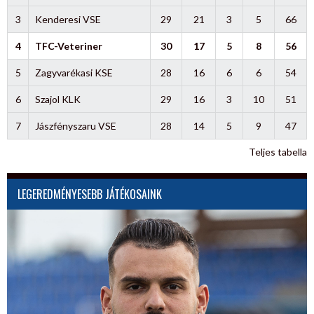
3
Kenderesi VSE
29
21
3
5
66
4
TFC-Veteriner
30
17
5
8
56
5
Zagyvarékasi KSE
28
16
6
6
54
6
Szajol KLK
29
16
3
10
51
7
Jászfényszaru VSE
28
14
5
9
47
Teljes tabella
LEGEREDMÉNYESEBB JÁTÉKOSAINK