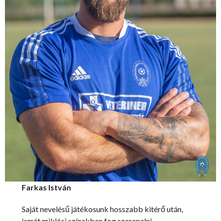
Farkas István
Saját nevelésű játékosunk hosszabb kitérő után,
ismét miklósi színekben fog szerepelni.