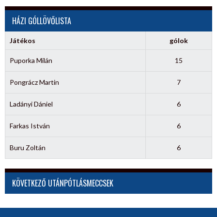
HÁZI GÓLLÖVŐLISTA
Játékos
gólok
Puporka Milán
15
Pongrácz Martin
7
Ladányi Dániel
6
Farkas István
6
Buru Zoltán
6
KÖVETKEZŐ UTÁNPÓTLÁSMECCSEK