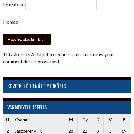
E-mail cím
Honlap
This site uses Akismet to reduce spam.
Learn how your
comment data is processed.
KÖVETKEZŐ FELNŐTT MÉRKŐZÉS
VÁRMEGYEI I. TABELLA
H
Csapat
M
Gy
D
V
P
2
Jászberényi FC
28
22
3
3
69