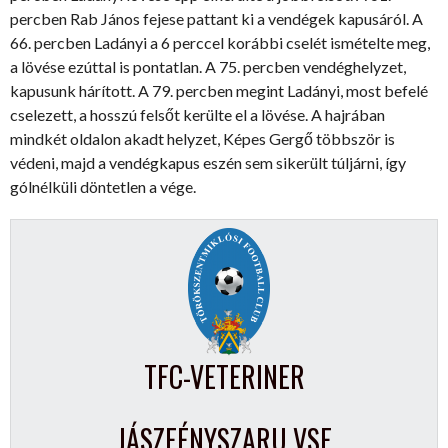
percben Rab János fejese pattant ki a vendégek kapusáról. A
66. percben Ladányi a 6 perccel korábbi cselét ismételte meg,
a lövése ezúttal is pontatlan. A 75. percben vendéghelyzet,
kapusunk hárított. A 79. percben megint Ladányi, most befelé
cselezett, a hosszú felsőt kerülte el a lövése. A hajrában
mindkét oldalon akadt helyzet, Képes Gergő többször is
védeni, majd a vendégkapus eszén sem sikerült túljárni, így
gólnélküli döntetlen a vége.
TFC-VETERINER
JÁSZFÉNYSZARU VSE