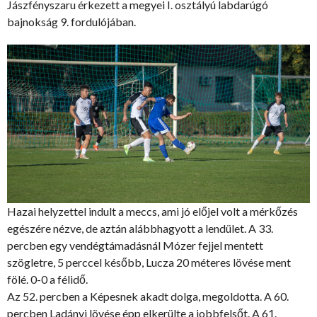
Jászfényszaru érkezett a megyei I. osztályú labdarúgó
bajnokság 9. fordulójában.
Hazai helyzettel indult a meccs, ami jó előjel volt a mérkőzés
egészére nézve, de aztán alábbhagyott a lendület. A 33.
percben egy vendégtámadásnál Mózer fejjel mentett
szögletre, 5 perccel később, Lucza 20 méteres lövése ment
fölé. 0-0 a félidő.
Az 52. percben a Képesnek akadt dolga, megoldotta. A 60.
percben Ladányi lövése épp elkerülte a jobbfelsőt. A 61.