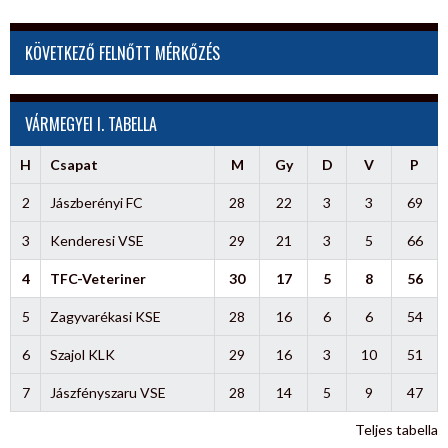
KÖVETKEZŐ FELNŐTT MÉRKŐZÉS
VÁRMEGYEI I. TABELLA
H
Csapat
M
Gy
D
V
P
2
Jászberényi FC
28
22
3
3
69
3
Kenderesi VSE
29
21
3
5
66
4
TFC-Veteriner
30
17
5
8
56
5
Zagyvarékasi KSE
28
16
6
6
54
6
Szajol KLK
29
16
3
10
51
7
Jászfényszaru VSE
28
14
5
9
47
Teljes tabella