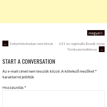
megyei I.
POST
←
Emberhátrányban nem bírtuk
U11-es regionális Bozsik-torna
Törökszentmiklóson
→
NAVIGATION
START A CONVERSATION
Az e-mail címet nem tesszük közzé.
A kötelező mezőket
*
karakterrel jelöltük
Hozzászólás
*