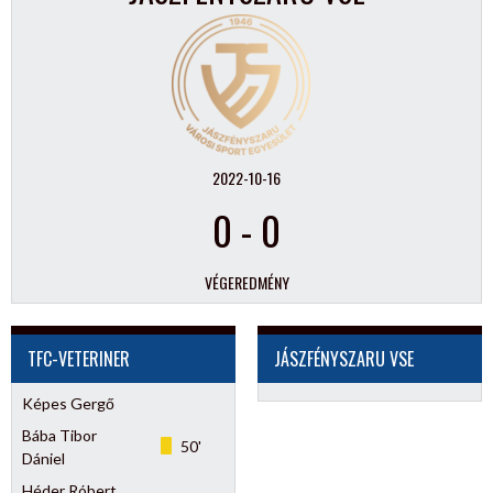
2022-10-16
0
-
0
VÉGEREDMÉNY
TFC-VETERINER
JÁSZFÉNYSZARU VSE
Képes Gergő
Bába Tibor
50'
Dániel
Héder Róbert