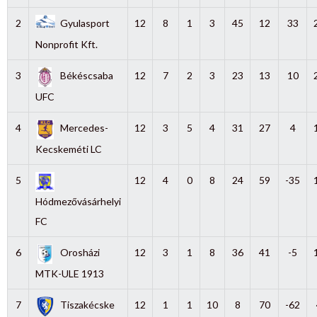
2
Gyulasport
12
8
1
3
45
12
33
Nonprofit Kft.
3
Békéscsaba
12
7
2
3
23
13
10
UFC
4
Mercedes-
12
3
5
4
31
27
4
Kecskeméti LC
5
12
4
0
8
24
59
-35
Hódmezővásárhelyi
FC
6
Orosházi
12
3
1
8
36
41
-5
MTK-ULE 1913
7
Tiszakécske
12
1
1
10
8
70
-62