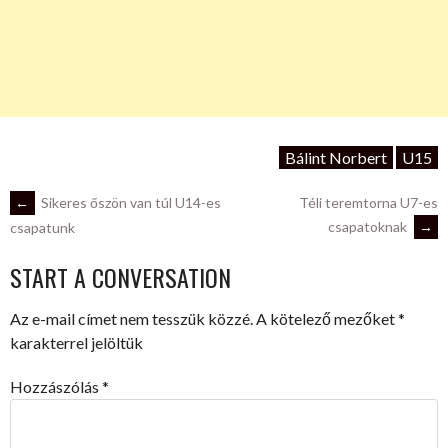
Bálint Norbert
U15
POST
←
Sikeres őszön van túl U14-es
Téli teremtorna U7-es
csapatoknak
→
csapatunk
NAVIGATION
START A CONVERSATION
Az e-mail címet nem tesszük közzé.
A kötelező mezőket
*
karakterrel jelöltük
Hozzászólás
*