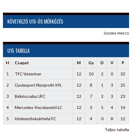
KÖVETKEZŐ U15-ÖS MÉRKŐZÉS
összes meccs
U15 TABELLA
H
Csapat
M
Gy
D
V
P
1
TFC-Veteriner
12
10
2
0
32
2
Gyulasport Nonprofit Kft.
12
8
1
3
25
3
Békéscsaba UFC
12
7
2
3
23
4
Mercedes-Kecskeméti LC
12
3
5
4
14
5
Hódmezővásárhelyi FC
12
4
0
8
12
Teljes tabella