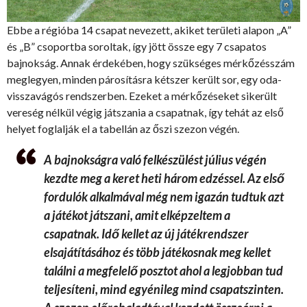
Ebbe a régióba 14 csapat nevezett, akiket területi alapon „A”
és „B” csoportba soroltak, így jött össze egy 7 csapatos
bajnokság. Annak érdekében, hogy szükséges mérkőzésszám
meglegyen, minden párosításra kétszer került sor, egy oda-
visszavágós rendszerben. Ezeket a mérkőzéseket sikerült
vereség nélkül végig játszania a csapatnak, így tehát az első
helyet foglalják el a tabellán az őszi szezon végén.
A bajnokságra való felkészülést július végén
kezdte meg a keret heti három edzéssel. Az első
fordulók alkalmával még nem igazán tudtuk azt
a játékot játszani, amit elképzeltem a
csapatnak. Idő kellet az új játékrendszer
elsajátításához és több játékosnak meg kellet
találni a megfelelő posztot ahol a legjobban tud
teljesíteni, mind egyénileg mind csapatszinten.