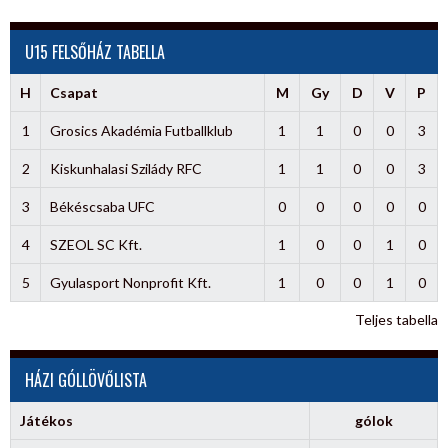
U15 FELSŐHÁZ TABELLA
H
Csapat
M
Gy
D
V
P
1
Grosics Akadémia Futballklub
1
1
0
0
3
2
Kiskunhalasi Szilády RFC
1
1
0
0
3
3
Békéscsaba UFC
0
0
0
0
0
4
SZEOL SC Kft.
1
0
0
1
0
5
Gyulasport Nonprofit Kft.
1
0
0
1
0
Teljes tabella
HÁZI GÓLLÖVŐLISTA
Játékos
gólok