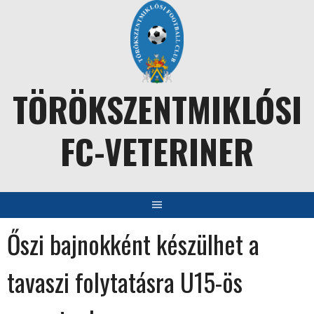
Skip
to
content
TÖRÖKSZENTMIKLÓSI
FC-VETERINER
Őszi bajnokként készülhet a
tavaszi folytatásra U15-ös