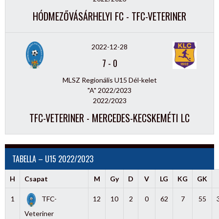
HÓDMEZŐVÁSÁRHELYI FC - TFC-VETERINER
2022-12-28
7
-
0
MLSZ Regionális U15 Dél-kelet
"A" 2022/2023
2022/2023
TFC-VETERINER - MERCEDES-KECSKEMÉTI LC
TABELLA – U15 2022/2023
H
Csapat
M
Gy
D
V
LG
KG
GK
1
TFC-
12
10
2
0
62
7
55
Veteriner