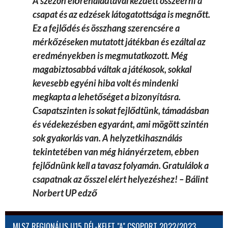
A szezon előrehaladtával kezdett összeérni a
csapat és az edzések látogatottsága is megnőtt.
Ez a fejlődés és összhang szerencsére a
mérkőzéseken mutatott játékban és ezáltal az
eredményekben is megmutatkozott. Még
magabiztosabbá váltak a játékosok, sokkal
kevesebb egyéni hiba volt és mindenki
megkapta a lehetőséget a bizonyításra.
Csapatszinten is sokat fejlődtünk, támadásban
és védekezésben egyaránt, ami mögött szintén
sok gyakorlás van. A helyzetkihasználás
tekintetében van még hiányérzetem, ebben
fejlődnünk kell a tavasz folyamán. Gratulálok a
csapatnak az ősszel elért helyezéshez! – Bálint
Norbert UP edző
MLSZ REGIONÁLIS U15 DÉL-KELET "A" CSOPORT 2022/2023