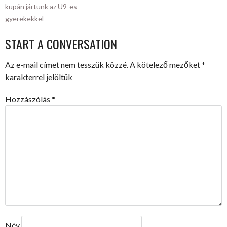
POST
kupán jártunk az U9-es
gyerekekkel
NAVIGATION
START A CONVERSATION
Az e-mail címet nem tesszük közzé.
A kötelező mezőket
*
karakterrel jelöltük
Hozzászólás
*
Név