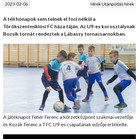
2023-02-06
Hírek
Utánpótlás hírek
A téli hónapok sem telnek el foci nélkül a
Törökszentmiklósi FC háza táján. Az U9-es korosztálynak
Bozsik tornát rendeztek a Lábassy tornacsarnokban.
A játéknapot Fehér Ferenc a körzetközpont szakmai vezetője
és Kozák Ferenc a TFC U9-es csapatának edzője értékelte.