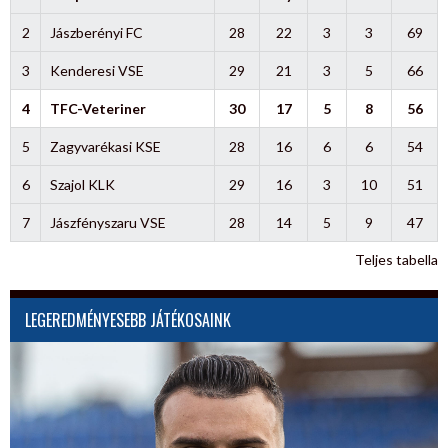
2
Jászberényi FC
28
22
3
3
69
3
Kenderesi VSE
29
21
3
5
66
4
TFC-Veteriner
30
17
5
8
56
5
Zagyvarékasi KSE
28
16
6
6
54
6
Szajol KLK
29
16
3
10
51
7
Jászfényszaru VSE
28
14
5
9
47
Teljes tabella
LEGEREDMÉNYESEBB JÁTÉKOSAINK