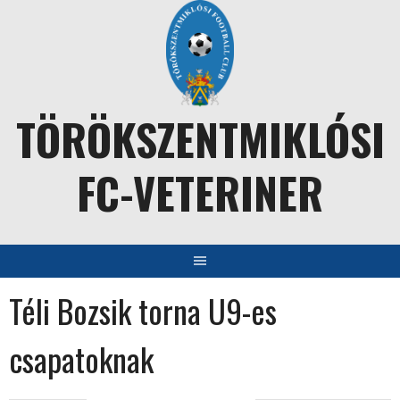
Skip
to
content
TÖRÖKSZENTMIKLÓSI
FC-VETERINER
Téli Bozsik torna U9-es
csapatoknak