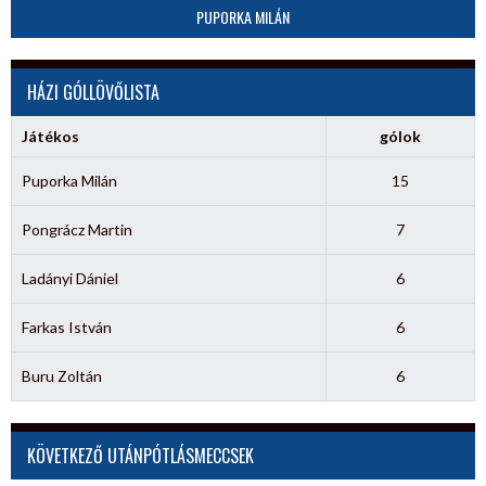
PUPORKA MILÁN
HÁZI GÓLLÖVŐLISTA
Játékos
gólok
Puporka Milán
15
Pongrácz Martin
7
Ladányi Dániel
6
Farkas István
6
Buru Zoltán
6
KÖVETKEZŐ UTÁNPÓTLÁSMECCSEK