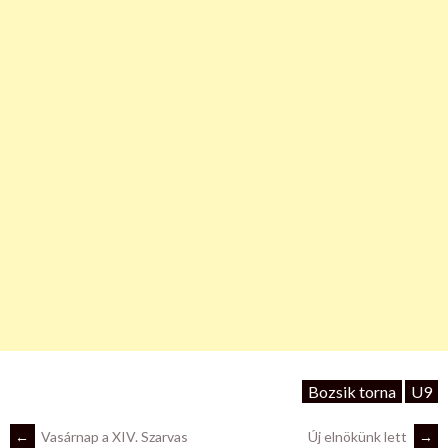
Bozsik torna
U9
←
Vasárnap a XIV. Szarvas
Új elnökünk lett
→