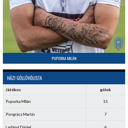
PUPORKA MILÁN
HÁZI GÓLLÖVŐLISTA
Játékos
gólok
Puporka Milán
15
Pongrácz Martin
7
Ladányi Dániel
6