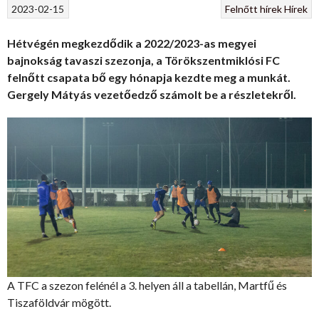
2023-02-15
Felnőtt hírek
Hírek
Hétvégén megkezdődik a 2022/2023-as megyei
bajnokság tavaszi szezonja, a Törökszentmiklósi FC
felnőtt csapata bő egy hónapja kezdte meg a munkát.
Gergely Mátyás vezetőedző számolt be a részletekről.
A TFC a szezon felénél a 3. helyen áll a tabellán, Martfű és
Tiszaföldvár mögött.