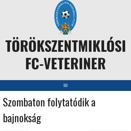
Skip
to
content
TÖRÖKSZENTMIKLÓSI
FC-VETERINER
Szombaton folytatódik a
bajnokság