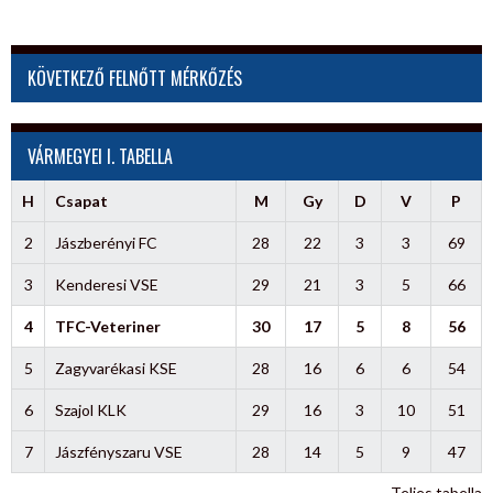
KÖVETKEZŐ FELNŐTT MÉRKŐZÉS
VÁRMEGYEI I. TABELLA
H
Csapat
M
Gy
D
V
P
2
Jászberényi FC
28
22
3
3
69
3
Kenderesi VSE
29
21
3
5
66
4
TFC-Veteriner
30
17
5
8
56
5
Zagyvarékasi KSE
28
16
6
6
54
6
Szajol KLK
29
16
3
10
51
7
Jászfényszaru VSE
28
14
5
9
47
Teljes tabella