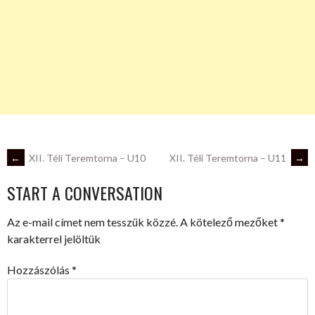
POST
←
XII. Téli Teremtorna – U10
XII. Téli Teremtorna – U11
→
START A CONVERSATION
NAVIGATION
Az e-mail címet nem tesszük közzé.
A kötelező mezőket
*
karakterrel jelöltük
Hozzászólás
*