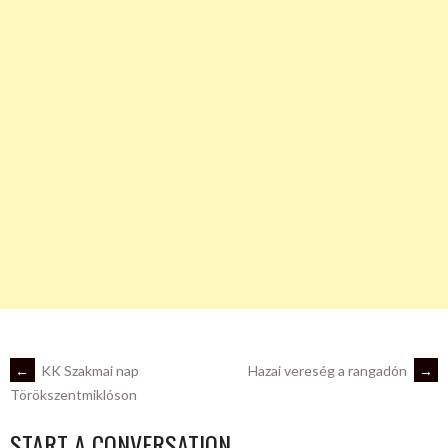
POST
←
KK Szakmai nap
Hazai vereség a rangadón
→
Törökszentmiklóson
NAVIGATION
START A CONVERSATION