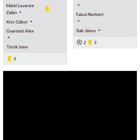
Márki Levente
Zalán
Falusi Norbert
Kiss Gábor
Rab János
Gyarmati Alex
2
3
Török Imre
3