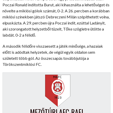
Poczai Ronald indította Burut, aki kihasználta a lehetőséget és
növelte a miklósi gólok számát, 0-2. A 26. percben a korábban
miklósi színekben játszó Debreczeni Milán szépíthetett volna,
elpuskázta. A 29. percben újra Poczai indít, ezúttal Ladányit,
aki szorongatott helyzetből tüzelt, Tőke szögletre ütötte a
labdát. 0-2 a félidő.
A második félidőre visszaesett a játék minősége, a hazaiak
előtt is adódtak helyzetek, de végül egyik oldalon sem
született több gól. Az összecsapás továbbjutója a
Törökszentmiklósi FC.
MEZŐTÚRI AFC-RAFI