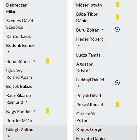
Debreczeni
Mózer István
Milán
Bába Tibor
Szemes Dávid
Dániel
Szabolcs
Buru Zoltán
Kántor Lajos
Héder Róbert
Bodorik Bence
Lucza Tamás
Rupa Róbert
Ágoston
Ujlakány
Kristóf
Roland Ádám
Ladányi Dániel
Bojtok Balázs
Rácz Rikárdó
Polyák Dávid
Rajmund
Poczai Ronald
Nagy Sándor
Gusztafik
Péter
Rentler Milán
Képes Gergő
Balogh Zoltán
Horváth Dániel