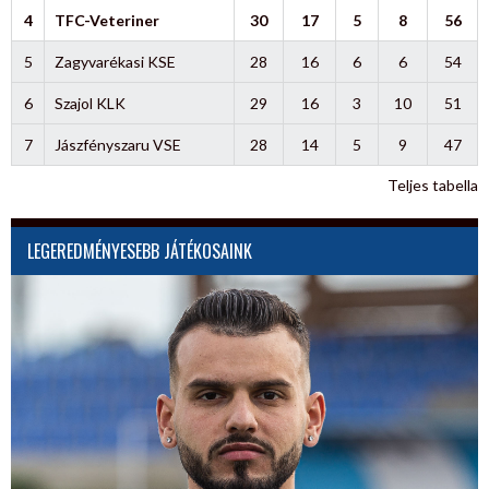
4
TFC-Veteriner
30
17
5
8
56
5
Zagyvarékasi KSE
28
16
6
6
54
6
Szajol KLK
29
16
3
10
51
7
Jászfényszaru VSE
28
14
5
9
47
Teljes tabella
LEGEREDMÉNYESEBB JÁTÉKOSAINK