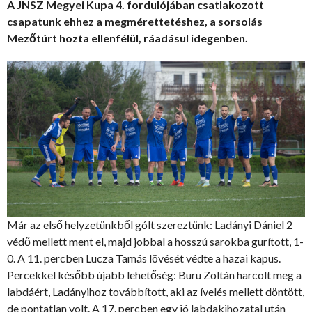
A JNSZ Megyei Kupa 4. fordulójában csatlakozott
csapatunk ehhez a megmérettetéshez, a sorsolás
Mezőtúrt hozta ellenfélül, ráadásul idegenben.
Már az első helyzetünkből gólt szereztünk: Ladányi Dániel 2
védő mellett ment el, majd jobbal a hosszú sarokba gurított, 1-
0. A 11. percben Lucza Tamás lövését védte a hazai kapus.
Percekkel később újabb lehetőség: Buru Zoltán harcolt meg a
labdáért, Ladányihoz továbbított, aki az ívelés mellett döntött,
de pontatlan volt. A 17. percben egy jó labdakihozatal után