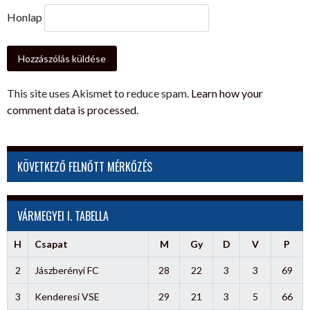
Honlap
This site uses Akismet to reduce spam.
Learn how your
comment data is processed.
KÖVETKEZŐ FELNŐTT MÉRKŐZÉS
VÁRMEGYEI I. TABELLA
H
Csapat
M
Gy
D
V
P
2
Jászberényi FC
28
22
3
3
69
3
Kenderesi VSE
29
21
3
5
66