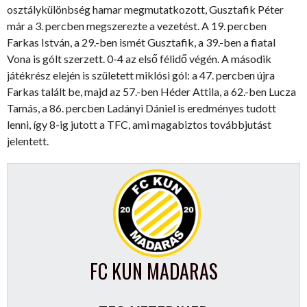
osztálykülönbség hamar megmutatkozott, Gusztafik Péter
már a 3. percben megszerezte a vezetést. A 19. percben
Farkas István, a 29.-ben ismét Gusztafik, a 39.-ben a fiatal
Vona is gólt szerzett. 0-4 az első félidő végén. A második
játékrész elején is született miklósi gól: a 47. percben újra
Farkas talált be, majd az 57.-ben Héder Attila, a 62.-ben Lucza
Tamás, a 86. percben Ladányi Dániel is eredményes tudott
lenni, így 8-ig jutott a TFC, ami magabiztos továbbjutást
jelentett.
FC KUN MADARAS