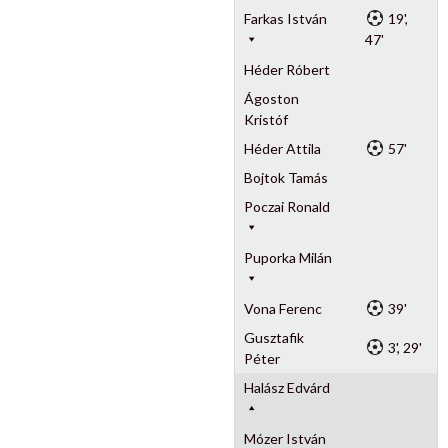
Farkas István
19',
47'
Héder Róbert
Ágoston
Kristóf
Héder Attila
57'
Bojtok Tamás
Poczai Ronald
Puporka Milán
Vona Ferenc
39'
Gusztafik
3', 29'
Péter
Halász Edvárd
Mózer István