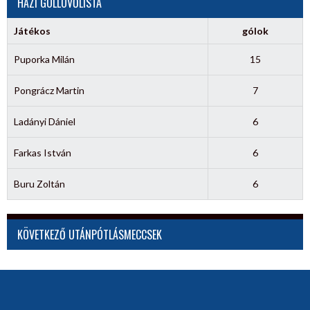
HÁZI GÓLLÖVŐLISTA
Játékos
gólok
Puporka Milán
15
Pongrácz Martin
7
Ladányi Dániel
6
Farkas István
6
Buru Zoltán
6
KÖVETKEZŐ UTÁNPÓTLÁSMECCSEK