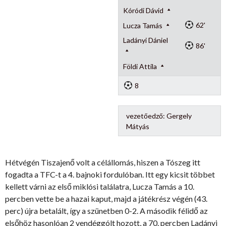
Kóródi Dávid
62'
Lucza Tamás
Ladányi Dániel
86'
Földi Attila
8
vezetőedző:
Gergely
Mátyás
Hétvégén Tiszajenő volt a célállomás, hiszen a Tószeg itt
fogadta a TFC-t a 4. bajnoki fordulóban. Itt egy kicsit többet
kellett várni az első miklósi találatra, Lucza Tamás a 10.
percben vette be a hazai kaput, majd a játékrész végén (43.
perc) újra betalált, így a szünetben 0-2. A második félidő az
elsőhöz hasonlóan 2 vendéggólt hozott, a 70. percben Ladányi