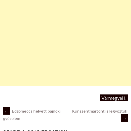
Vármegyei I.
POST
←
Edzőmeccs helyett bajnoki
Kunszentmártont is legyőztük
→
győzelem
NAVIGATION