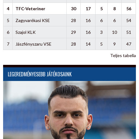
4
TFC-Veteriner
30
17
5
8
56
5
Zagyvarékasi KSE
28
16
6
6
54
6
Szajol KLK
29
16
3
10
51
7
Jászfényszaru VSE
28
14
5
9
47
Teljes tabella
LEGEREDMÉNYESEBB JÁTÉKOSAINK