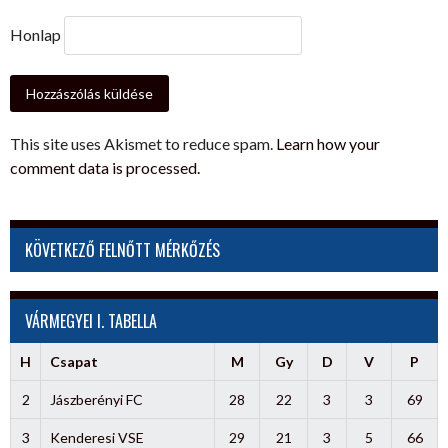
Honlap
This site uses Akismet to reduce spam.
Learn how your
comment data is processed.
KÖVETKEZŐ FELNŐTT MÉRKŐZÉS
VÁRMEGYEI I. TABELLA
H
Csapat
M
Gy
D
V
P
2
Jászberényi FC
28
22
3
3
69
3
Kenderesi VSE
29
21
3
5
66