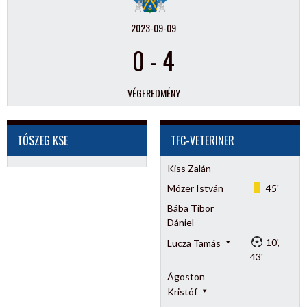
2023-09-09
0
-
4
VÉGEREDMÉNY
TÓSZEG KSE
TFC-VETERINER
Kiss Zalán
Mózer István
45'
Bába Tibor
Dániel
10',
Lucza Tamás
43'
Ágoston
Kristóf