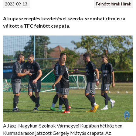
2023-09-13
Felnőtt hírek
Hírek
A kupaszereplés kezdetével szerda-szombat ritmusra
váltott a TFC felnőtt csapata.
A Jász-Nagykun-Szolnok Vármegyei Kupában hétközben
Kunmadarason játszott Gergely Mátyás csapata. Az