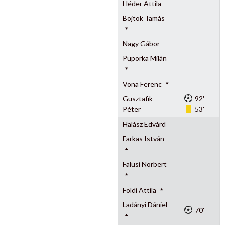
Héder Attila
Bojtok Tamás
Nagy Gábor
Puporka Milán
Vona Ferenc
Gusztafik
92'
Péter
53'
Halász Edvárd
Farkas István
Falusi Norbert
Földi Attila
Ladányi Dániel
70'