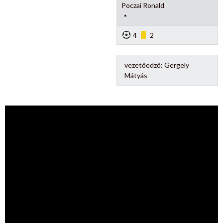
Poczai Ronald
4
2
vezetőedző:
Gergely
Mátyás