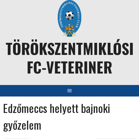
Skip
to
content
TÖRÖKSZENTMIKLÓSI
FC-VETERINER
Edzőmeccs helyett bajnoki
győzelem