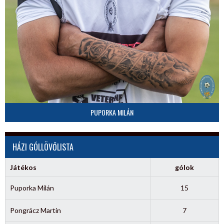
PUPORKA MILÁN
HÁZI GÓLLÖVŐLISTA
Játékos
gólok
Puporka Milán
15
Pongrácz Martin
7