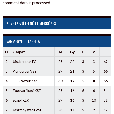
comment data is processed.
KÖVETKEZŐ FELNŐTT MÉRKŐZÉS
VÁRMEGYEI I. TABELLA
H
Csapat
M
Gy
D
V
P
2
Jászberényi FC
28
22
3
3
69
3
Kenderesi VSE
29
21
3
5
66
4
TFC-Veteriner
30
17
5
8
56
5
Zagyvarékasi KSE
28
16
6
6
54
6
Szajol KLK
29
16
3
10
51
7
Jászfényszaru VSE
28
14
5
9
47