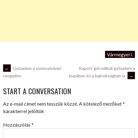
Vármegyei I.
POST
←
Győzelem a szomszédvári
Kapott gól nélküli győzelem a
kupában és a bajnokságban is
→
rangadón
NAVIGATION
START A CONVERSATION
Az e-mail címet nem tesszük közzé.
A kötelező mezőket
*
karakterrel jelöltük
Hozzászólás
*