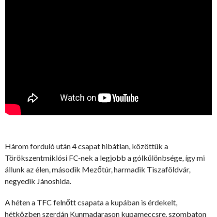
Három forduló után 4 csapat hibátlan, közöttük a
Törökszentmiklósi FC-nek a legjobb a gólkülönbsége, így mi
állunk az élen, második Mezőtúr, harmadik Tiszaföldvár,
negyedik Jánoshida.
A héten a TFC felnőtt csapata a kupában is érdekelt,
hétközben szerdán Kunmadarason kupameccsre, szombaton