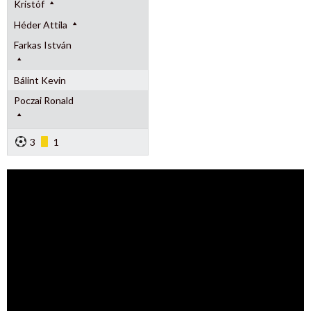
Kristóf
Héder Attila
Farkas István
Bálint Kevin
Poczai Ronald
3
1