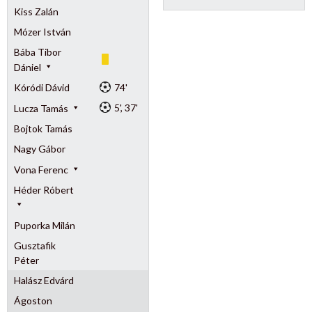
Kiss Zalán
Mózer István
Bába Tibor
Dániel
Kóródi Dávid
74'
5', 37'
Lucza Tamás
Bojtok Tamás
Nagy Gábor
Vona Ferenc
Héder Róbert
Puporka Milán
Gusztafik
Péter
Halász Edvárd
Ágoston