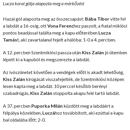
Lucza korai gólja alapozta meg a mérkőzést
Hazai gól alapozta meg az összecsapást:
Bába Tibor
vitte fel
a labdát a 16-osig, ott
Vona Ferenc
hez paszolt, a fiatal miklósi
pontos beadással találta meg a kapu előterében
Lucza
Tamás
t, aki zavartalanul fejelt a hálóba; 1-0 a 4. percben.
A 12. percben Szentmiklósi passza után
Kiss Zalán
jó ütemben
lépett ki a kapuból és megszerezte a labdát.
Az ivószünetet követően a vendégek előtt is akadt lehetőség,
Kiss Zalán
kirúgását visszafejelték, de Szentmiklósi középen
lesen kapta meg a labdát. 10 perccel később berényi
szabadrúgás,
Kiss Zalán
stoppolta akapu felé tartó labdát.
A 37. percben
Puporka Milán
küzdött meg a labdáért a
félpálya közelében,
Luczá
hoz továbbított, aki ezúttal a kapu
bal oldalába lőtt; 2-0.