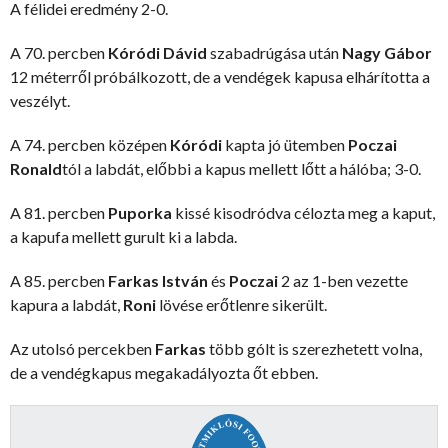
A félidei eredmény 2-0.
A 70. percben
Kóródi Dávid
szabadrúgása után
Nagy Gábor
12 méterről próbálkozott, de a vendégek kapusa elhárította a
veszélyt.
A 74. percben középen
Kóródi
kapta jó ütemben
Poczai
Ronald
tól a labdát, előbbi a kapus mellett lőtt a hálóba; 3-0.
A 81. percben
Puporka
kissé kisodródva célozta meg a kaput,
a kapufa mellett gurult ki a labda.
A 85. percben
Farkas István
és
Poczai
2 az 1-ben vezette
kapura a labdát,
Roni
lövése erőtlenre sikerült.
Az utolsó percekben
Farkas
több gólt is szerezhetett volna,
de a vendégkapus megakadályozta őt ebben.