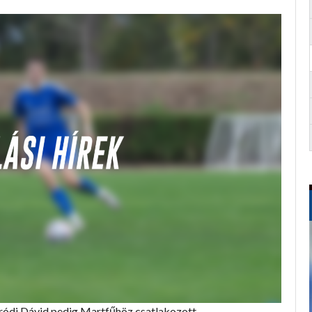
óródi Dávid pedig Martfűhöz csatlakozott.