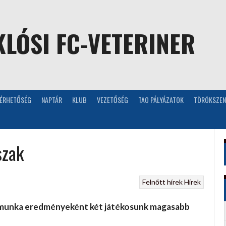
LÓSI FC-VETERINER
LÉRHETŐSÉG
NAPTÁR
KLUB
VEZETŐSÉG
TAO PÁLYÁZATOK
TÖRÖKSZEN
szak
Felnőtt hírek
Hírek
i munka eredményeként két játékosunk magasabb