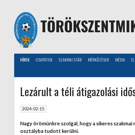
Skip
to
content
TÖRÖKSZENTMIK
HÍREK
CSAPATOK
SZAKMAI STÁB
MÉRKŐZÉSEK
MÉDIA
E
Lezárult a téli átigazolási idő
2024-02-15
Nagy örömünkre szolgál, hogy a sikeres szakma
osztályba tudott kerülni.