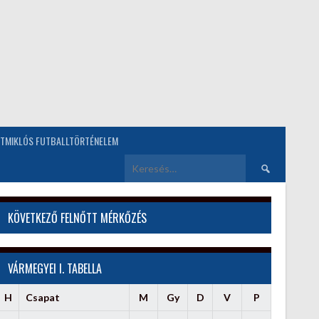
TMIKLÓS FUTBALLTÖRTÉNELEM
Keresés:
KÖVETKEZŐ FELNŐTT MÉRKŐZÉS
VÁRMEGYEI I. TABELLA
H
Csapat
M
Gy
D
V
P