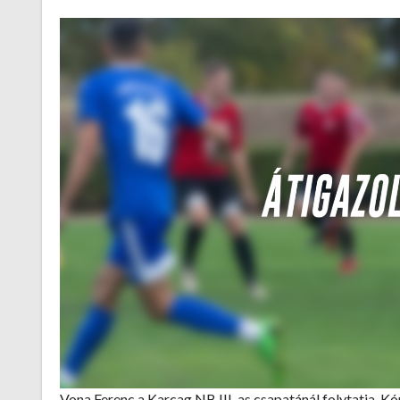
Vona Ferenc a Karcag NB III-as csapatánál folytatja, K