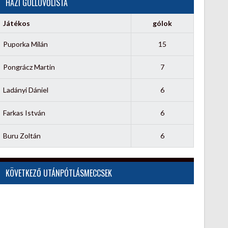
HÁZI GÓLLÖVŐLISTA
Játékos
gólok
Puporka Milán
15
Pongrácz Martin
7
Ladányi Dániel
6
Farkas István
6
Buru Zoltán
6
KÖVETKEZŐ UTÁNPÓTLÁSMECCSEK