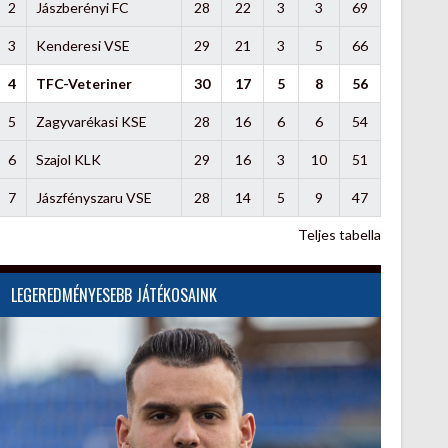
2
Jászberényi FC
28
22
3
3
69
3
Kenderesi VSE
29
21
3
5
66
4
TFC-Veteriner
30
17
5
8
56
5
Zagyvarékasi KSE
28
16
6
6
54
6
Szajol KLK
29
16
3
10
51
7
Jászfényszaru VSE
28
14
5
9
47
Teljes tabella
LEGEREDMÉNYESEBB JÁTÉKOSAINK