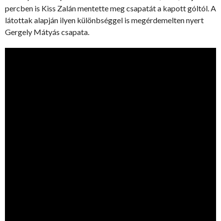
percben is Kiss Zalán mentette meg csapatát a kapott góltól. A
látottak alapján ilyen különbséggel is megérdemelten nyert
Gergely Mátyás csapata.