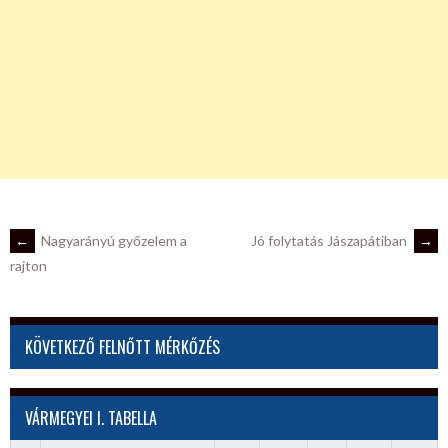
POST
←
Nagyarányú győzelem a
Jó folytatás Jászapátiban
→
rajton
NAVIGATION
KÖVETKEZŐ FELNŐTT MÉRKŐZÉS
VÁRMEGYEI I. TABELLA