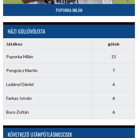
PUPORKA MILÁN
HÁZI GÓLLÖVŐLISTA
Játékos
gólok
Puporka Milán
15
Pongrácz Martin
7
Ladányi Dániel
6
Farkas István
6
Buru Zoltán
6
KÖVETKEZŐ UTÁNPÓTLÁSMECCSEK