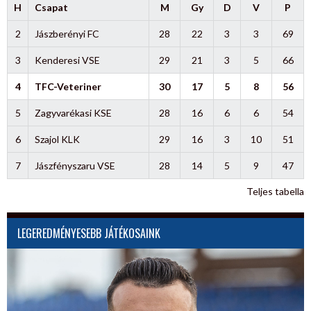
H
Csapat
M
Gy
D
V
P
2
Jászberényi FC
28
22
3
3
69
3
Kenderesi VSE
29
21
3
5
66
4
TFC-Veteriner
30
17
5
8
56
5
Zagyvarékasi KSE
28
16
6
6
54
6
Szajol KLK
29
16
3
10
51
7
Jászfényszaru VSE
28
14
5
9
47
Teljes tabella
LEGEREDMÉNYESEBB JÁTÉKOSAINK