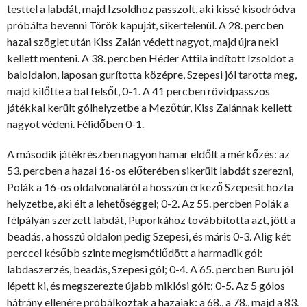
testtel a labdát, majd Izsoldhoz passzolt, aki kissé kisodródva
próbálta bevenni Török kapuját, sikertelenül. A 28. percben
hazai szöglet után Kiss Zalán védett nagyot, majd újra neki
kellett menteni. A 38. percben Héder Attila indított Izsoldot a
baloldalon, laposan gurította középre, Szepesi jól tarotta meg,
majd kilőtte a bal felsőt, 0-1. A 41 percben rövidpasszos
játékkal került gólhelyzetbe a Mezőtúr, Kiss Zalánnak kellett
nagyot védeni. Félidőben 0-1.
A második játékrészben nagyon hamar eldőlt a mérkőzés: az
53. percben a hazai 16-os előterében sikerült labdát szerezni,
Polák a 16-os oldalvonaláról a hosszún érkező Szepesit hozta
helyzetbe, aki élt a lehetőséggel; 0-2. Az 55. percben Polák a
félpályán szerzett labdát, Puporkához továbbította azt, jött a
beadás, a hosszú oldalon pedig Szepesi, és máris 0-3. Alig két
perccel később szinte megismétlődött a harmadik gól:
labdaszerzés, beadás, Szepesi gól; 0-4. A 65. percben Buru jól
lépett ki, és megszerezte újabb miklósi gólt; 0-5. Az 5 gólos
hátrány ellenére próbálkoztak a hazaiak: a 68., a 78., majd a 83.