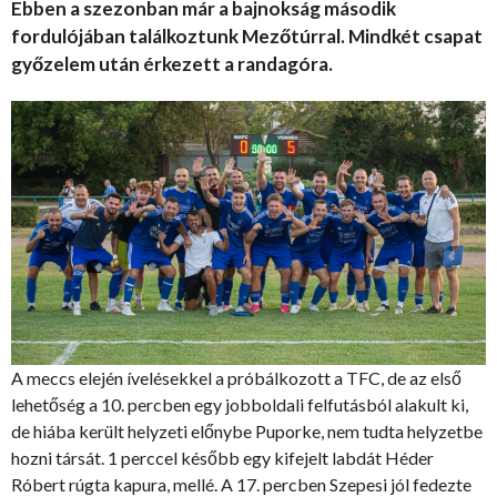
Ebben a szezonban már a bajnokság második
fordulójában találkoztunk Mezőtúrral. Mindkét csapat
győzelem után érkezett a randagóra.
A meccs elején ívelésekkel a próbálkozott a TFC, de az első
lehetőség a 10. percben egy jobboldali felfutásból alakult ki,
de hiába került helyzeti előnybe Puporke, nem tudta helyzetbe
hozni társát. 1 perccel később egy kifejelt labdát Héder
Róbert rúgta kapura, mellé. A 17. percben Szepesi jól fedezte