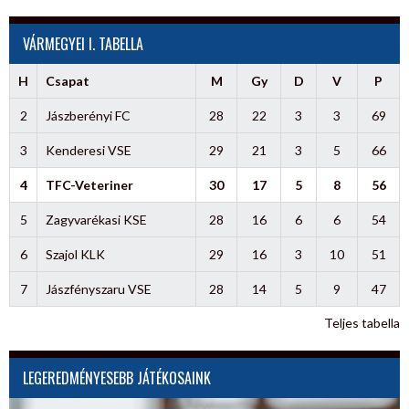
VÁRMEGYEI I. TABELLA
H
Csapat
M
Gy
D
V
P
2
Jászberényi FC
28
22
3
3
69
3
Kenderesi VSE
29
21
3
5
66
4
TFC-Veteriner
30
17
5
8
56
5
Zagyvarékasi KSE
28
16
6
6
54
6
Szajol KLK
29
16
3
10
51
7
Jászfényszaru VSE
28
14
5
9
47
Teljes tabella
LEGEREDMÉNYESEBB JÁTÉKOSAINK