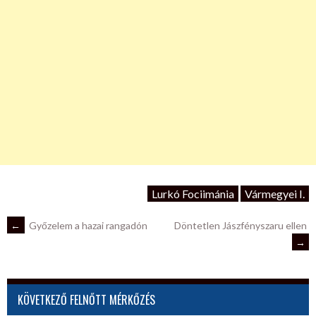
Lurkó Fociimánia
Vármegyei I.
POST
←
Győzelem a hazai rangadón
Döntetlen Jászfényszaru ellen
→
NAVIGATION
KÖVETKEZŐ FELNŐTT MÉRKŐZÉS