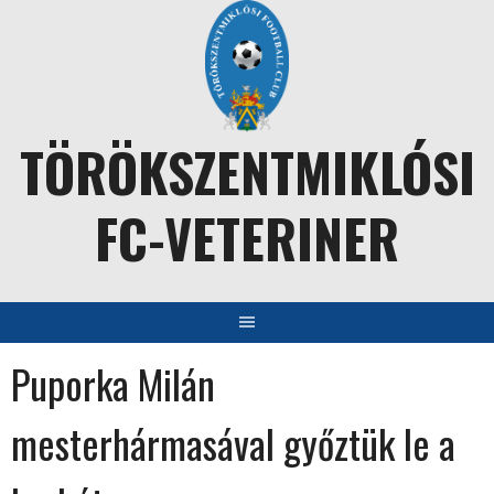
Skip
to
content
TÖRÖKSZENTMIKLÓSI
FC-VETERINER
Puporka Milán
mesterhármasával győztük le a