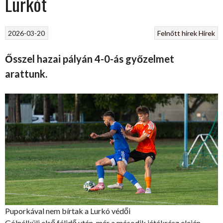
Lurkót
2026-03-20
Felnőtt hírek
Hírek
Ősszel hazai pályán 4-0-ás győzelmet
arattunk.
Puporkával nem bírtak a Lurkó védői
Gólnélküli első félidő után, már a második játékrész elején