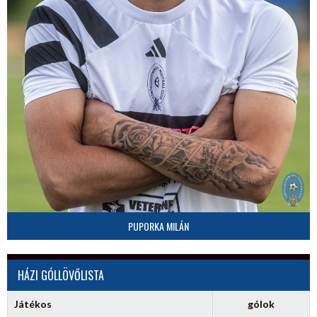
PUPORKA MILÁN
HÁZI GÓLLÖVŐLISTA
Játékos
gólok