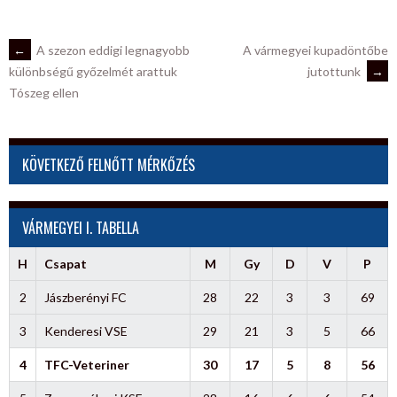
POST
←
A szezon eddigi legnagyobb
A vármegyei kupadöntőbe
jutottunk
→
különbségű győzelmét arattuk
Tószeg ellen
NAVIGATION
KÖVETKEZŐ FELNŐTT MÉRKŐZÉS
VÁRMEGYEI I. TABELLA
H
Csapat
M
Gy
D
V
P
2
Jászberényi FC
28
22
3
3
69
3
Kenderesi VSE
29
21
3
5
66
4
TFC-Veteriner
30
17
5
8
56