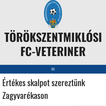
Skip
to
content
TÖRÖKSZENTMIKLÓSI
FC-VETERINER
Értékes skalpot szereztünk
Zagyvarékason