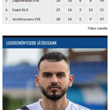
5
Zagyvarékasi KSE
28
16
6
6
54
6
Szajol KLK
29
16
3
10
51
7
Jászfényszaru VSE
28
14
5
9
47
Teljes tabella
LEGEREDMÉNYESEBB JÁTÉKOSAINK