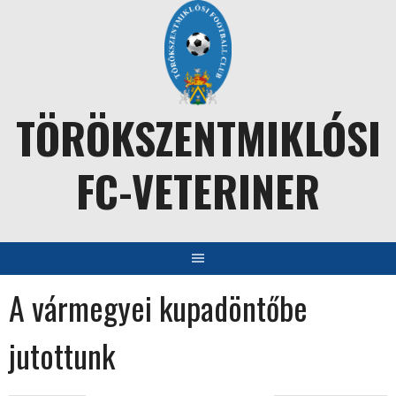
Skip
to
content
TÖRÖKSZENTMIKLÓSI
FC-VETERINER
A vármegyei kupadöntőbe
jutottunk