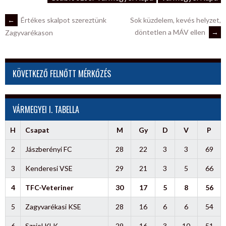
POST
←
Értékes skalpot szereztünk
Sok küzdelem, kevés helyzet,
döntetlen a MÁV ellen
→
Zagyvarékason
NAVIGATION
KÖVETKEZŐ FELNŐTT MÉRKŐZÉS
VÁRMEGYEI I. TABELLA
H
Csapat
M
Gy
D
V
P
2
Jászberényi FC
28
22
3
3
69
3
Kenderesi VSE
29
21
3
5
66
4
TFC-Veteriner
30
17
5
8
56
5
Zagyvarékasi KSE
28
16
6
6
54
6
Szajol KLK
29
16
3
10
51