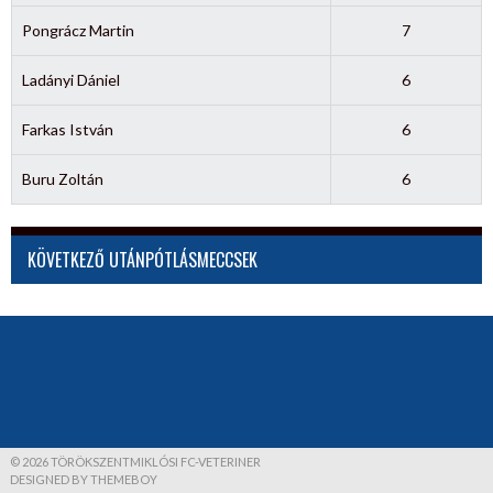
Pongrácz Martin
7
Ladányi Dániel
6
Farkas István
6
Buru Zoltán
6
KÖVETKEZŐ UTÁNPÓTLÁSMECCSEK
© 2026 TÖRÖKSZENTMIKLÓSI FC-VETERINER
DESIGNED BY THEMEBOY