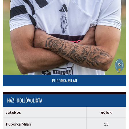
PUPORKA MILÁN
HÁZI GÓLLÖVŐLISTA
Játékos
gólok
Puporka Milán
15