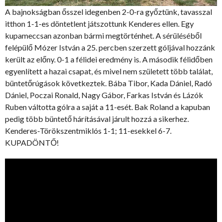
A bajnokságban ősszel idegenben 2-0-ra győztünk, tavasszal
itthon 1-1-es döntetlent játszottunk Kenderes ellen. Egy
kupameccsan azonban bármi megtörténhet. A sérüléséből
felépülő Mózer István a 25. percben szerzett góljával hozzánk
került az előny. 0-1 a félidei eredmény is. A második félidőben
egyenlített a hazai csapat, és mivel nem született több találat,
büntetőrúgások következtek. Bába Tibor, Kada Dániel, Radó
Dániel, Poczai Ronald, Nagy Gábor, Farkas István és Lázók
Ruben váltotta gólra a saját a 11-esét. Bak Roland a kapuban
pedig több büntető hárításával járult hozzá a sikerhez.
Kenderes-Törökszentmiklós 1-1; 11-esekkel 6-7.
KUPADÖNTŐ!