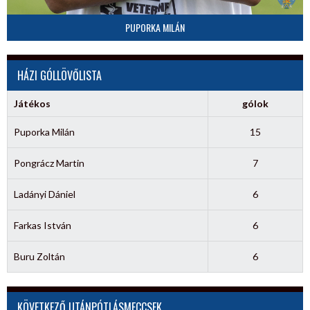
PUPORKA MILÁN
HÁZI GÓLLÖVŐLISTA
Játékos
gólok
Puporka Milán
15
Pongrácz Martin
7
Ladányi Dániel
6
Farkas István
6
Buru Zoltán
6
KÖVETKEZŐ UTÁNPÓTLÁSMECCSEK