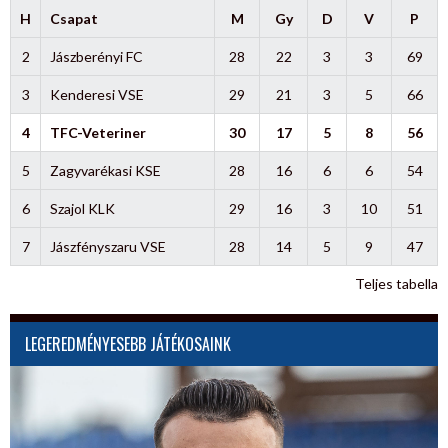
H
Csapat
M
Gy
D
V
P
2
Jászberényi FC
28
22
3
3
69
3
Kenderesi VSE
29
21
3
5
66
4
TFC-Veteriner
30
17
5
8
56
5
Zagyvarékasi KSE
28
16
6
6
54
6
Szajol KLK
29
16
3
10
51
7
Jászfényszaru VSE
28
14
5
9
47
Teljes tabella
LEGEREDMÉNYESEBB JÁTÉKOSAINK