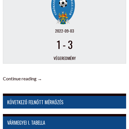
2022-09-03
1
-
3
VÉGEREDMÉNY
„U15
Continue reading
→
–
Gyulasport
Nonprofit
KÖVETKEZŐ FELNŐTT MÉRKŐZÉS
Kft.
–
TFC-
VÁRMEGYEI I. TABELLA
Veteriner”