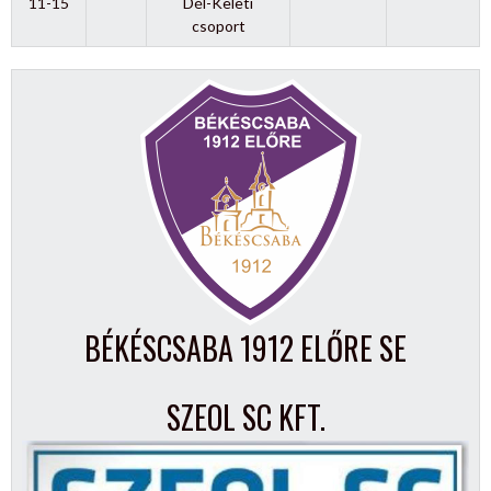
11-15
Dél-Keleti
csoport
BÉKÉSCSABA 1912 ELŐRE SE
SZEOL SC KFT.