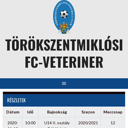
Skip
to
content
TÖRÖKSZENTMIKLÓSI
FC-VETERINER
RÉSZLETEK
Dátum
Idő
Bajnokság
Szezon
Meccsnap
2020-
10:00
U14 II. osztály
2020/2021
12