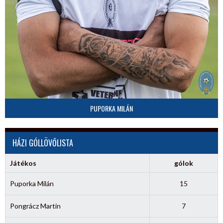
PUPORKA MILÁN
HÁZI GÓLLÖVŐLISTA
Játékos
gólok
Puporka Milán
15
Pongrácz Martin
7