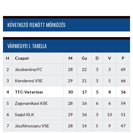
KÖVETKEZŐ FELNŐTT MÉRKŐZÉS
VÁRMEGYEI I. TABELLA
H
Csapat
M
Gy
D
V
P
2
Jászberényi FC
28
22
3
3
69
3
Kenderesi VSE
29
21
3
5
66
4
TFC-Veteriner
30
17
5
8
56
5
Zagyvarékasi KSE
28
16
6
6
54
6
Szajol KLK
29
16
3
10
51
7
Jászfényszaru VSE
28
14
5
9
47