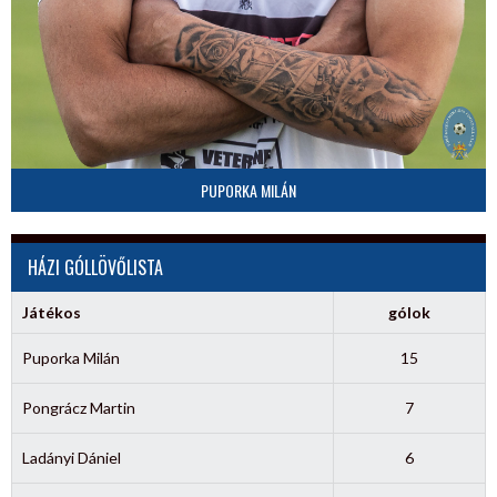
PUPORKA MILÁN
HÁZI GÓLLÖVŐLISTA
Játékos
gólok
Puporka Milán
15
Pongrácz Martin
7
Ladányi Dániel
6