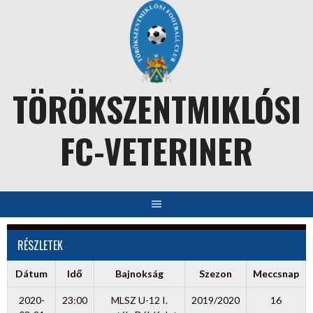
Skip
to
content
TÖRÖKSZENTMIKLÓSI
FC-VETERINER
RÉSZLETEK
Dátum
Idő
Bajnokság
Szezon
Meccsnap
2020-
23:00
MLSZ U-12 I.
2019/2020
16