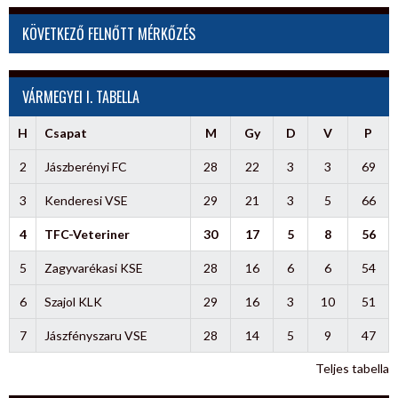
KÖVETKEZŐ FELNŐTT MÉRKŐZÉS
VÁRMEGYEI I. TABELLA
H
Csapat
M
Gy
D
V
P
2
Jászberényi FC
28
22
3
3
69
3
Kenderesi VSE
29
21
3
5
66
4
TFC-Veteriner
30
17
5
8
56
5
Zagyvarékasi KSE
28
16
6
6
54
6
Szajol KLK
29
16
3
10
51
7
Jászfényszaru VSE
28
14
5
9
47
Teljes tabella