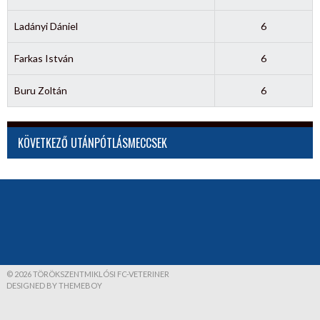
Ladányi Dániel
6
Farkas István
6
Buru Zoltán
6
KÖVETKEZŐ UTÁNPÓTLÁSMECCSEK
© 2026 TÖRÖKSZENTMIKLÓSI FC-VETERINER
DESIGNED BY THEMEBOY