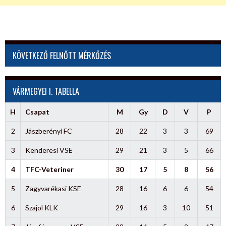
KÖVETKEZŐ FELNŐTT MÉRKŐZÉS
VÁRMEGYEI I. TABELLA
H
Csapat
M
Gy
D
V
P
2
Jászberényi FC
28
22
3
3
69
3
Kenderesi VSE
29
21
3
5
66
4
TFC-Veteriner
30
17
5
8
56
5
Zagyvarékasi KSE
28
16
6
6
54
6
Szajol KLK
29
16
3
10
51