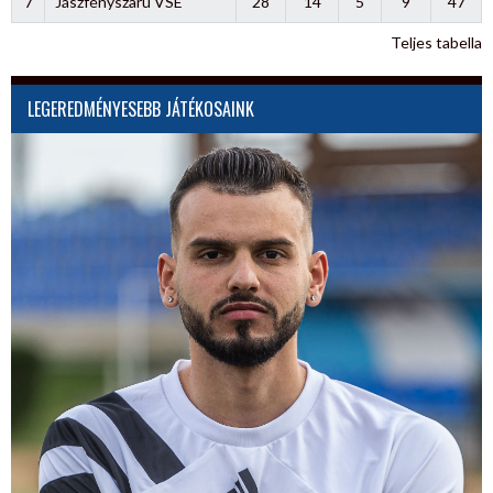
7
Jászfényszaru VSE
28
14
5
9
47
Teljes tabella
LEGEREDMÉNYESEBB JÁTÉKOSAINK