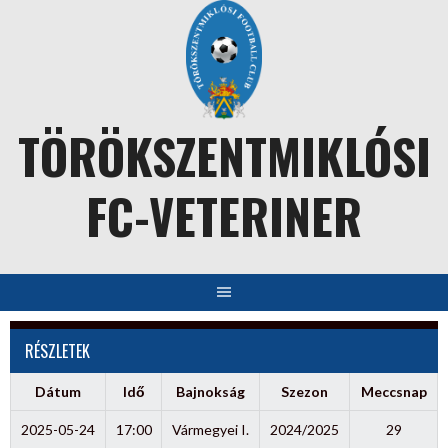
Skip
to
content
TÖRÖKSZENTMIKLÓSI
FC-VETERINER
RÉSZLETEK
Dátum
Idő
Bajnokság
Szezon
Meccsnap
2025-05-24
17:00
Vármegyei I.
2024/2025
29