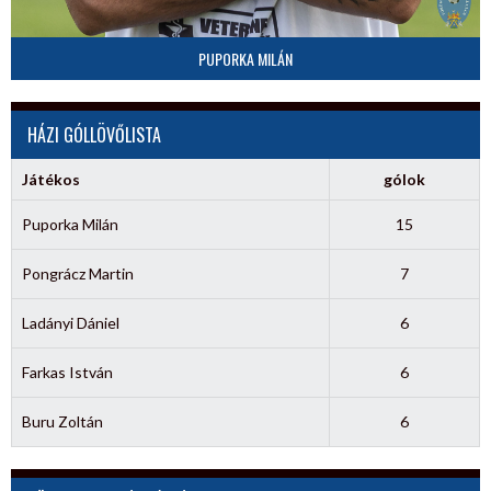
PUPORKA MILÁN
HÁZI GÓLLÖVŐLISTA
Játékos
gólok
Puporka Milán
15
Pongrácz Martin
7
Ladányi Dániel
6
Farkas István
6
Buru Zoltán
6