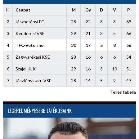
H
Csapat
M
Gy
D
V
P
2
Jászberényi FC
28
22
3
3
69
3
Kenderesi VSE
29
21
3
5
66
4
TFC-Veteriner
30
17
5
8
56
5
Zagyvarékasi KSE
28
16
6
6
54
6
Szajol KLK
29
16
3
10
51
7
Jászfényszaru VSE
28
14
5
9
47
Teljes tabella
LEGEREDMÉNYESEBB JÁTÉKOSAINK