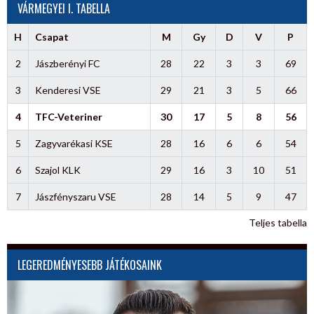
VÁRMEGYEI I. TABELLA
H
Csapat
M
Gy
D
V
P
2
Jászberényi FC
28
22
3
3
69
3
Kenderesi VSE
29
21
3
5
66
4
TFC-Veteriner
30
17
5
8
56
5
Zagyvarékasi KSE
28
16
6
6
54
6
Szajol KLK
29
16
3
10
51
7
Jászfényszaru VSE
28
14
5
9
47
Teljes tabella
LEGEREDMÉNYESEBB JÁTÉKOSAINK