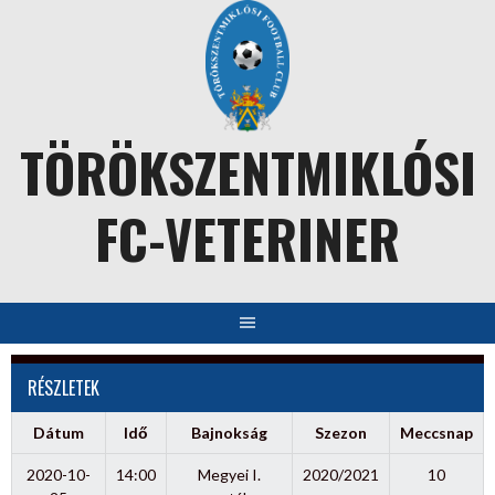
Skip
to
content
TÖRÖKSZENTMIKLÓSI
FC-VETERINER
RÉSZLETEK
Dátum
Idő
Bajnokság
Szezon
Meccsnap
2020-10-
14:00
Megyei I.
2020/2021
10