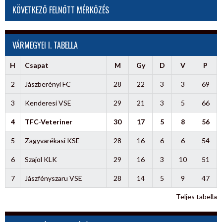
KÖVETKEZŐ FELNŐTT MÉRKŐZÉS
VÁRMEGYEI I. TABELLA
H
Csapat
M
Gy
D
V
P
2
Jászberényi FC
28
22
3
3
69
3
Kenderesi VSE
29
21
3
5
66
4
TFC-Veteriner
30
17
5
8
56
5
Zagyvarékasi KSE
28
16
6
6
54
6
Szajol KLK
29
16
3
10
51
7
Jászfényszaru VSE
28
14
5
9
47
Teljes tabella