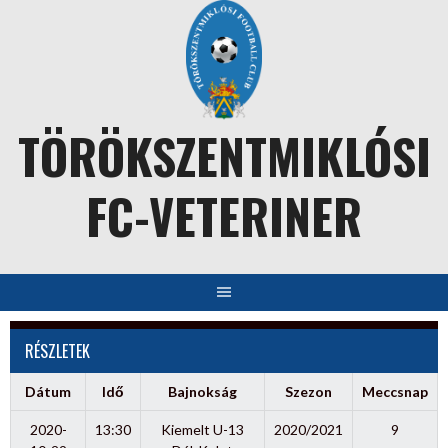
Skip
to
content
TÖRÖKSZENTMIKLÓSI
FC-VETERINER
RÉSZLETEK
Dátum
Idő
Bajnokság
Szezon
Meccsnap
2020-
13:30
Kiemelt U-13
2020/2021
9