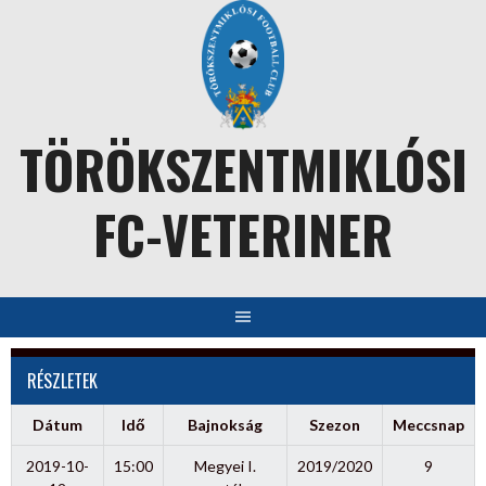
Skip
to
content
TÖRÖKSZENTMIKLÓSI
FC-VETERINER
RÉSZLETEK
Dátum
Idő
Bajnokság
Szezon
Meccsnap
2019-10-
15:00
Megyei I.
2019/2020
9