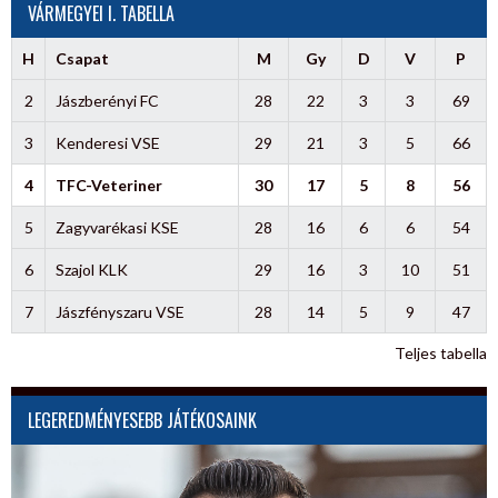
VÁRMEGYEI I. TABELLA
H
Csapat
M
Gy
D
V
P
2
Jászberényi FC
28
22
3
3
69
3
Kenderesi VSE
29
21
3
5
66
4
TFC-Veteriner
30
17
5
8
56
5
Zagyvarékasi KSE
28
16
6
6
54
6
Szajol KLK
29
16
3
10
51
7
Jászfényszaru VSE
28
14
5
9
47
Teljes tabella
LEGEREDMÉNYESEBB JÁTÉKOSAINK