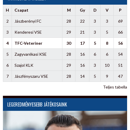
H
Csapat
M
Gy
D
V
P
2
Jászberényi FC
28
22
3
3
69
3
Kenderesi VSE
29
21
3
5
66
4
TFC-Veteriner
30
17
5
8
56
5
Zagyvarékasi KSE
28
16
6
6
54
6
Szajol KLK
29
16
3
10
51
7
Jászfényszaru VSE
28
14
5
9
47
Teljes tabella
LEGEREDMÉNYESEBB JÁTÉKOSAINK