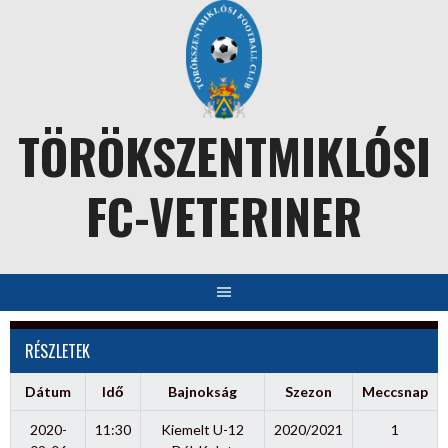
Skip
to
content
TÖRÖKSZENTMIKLÓSI
FC-VETERINER
RÉSZLETEK
Dátum
Idő
Bajnokság
Szezon
Meccsnap
2020-
11:30
Kiemelt U-12
2020/2021
1