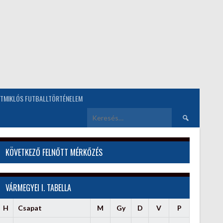
TMIKLÓS FUTBALLTÖRTÉNELEM
Keresés:
KÖVETKEZŐ FELNŐTT MÉRKŐZÉS
VÁRMEGYEI I. TABELLA
H
Csapat
M
Gy
D
V
P