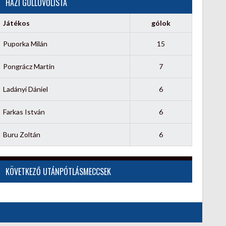
HÁZI GÓLLÖVŐLISTA
Játékos
gólok
Puporka Milán
15
Pongrácz Martin
7
Ladányi Dániel
6
Farkas István
6
Buru Zoltán
6
KÖVETKEZŐ UTÁNPÓTLÁSMECCSEK