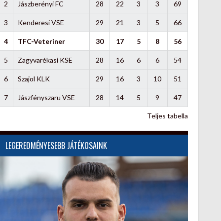
2
Jászberényi FC
28
22
3
3
69
3
Kenderesi VSE
29
21
3
5
66
4
TFC-Veteriner
30
17
5
8
56
5
Zagyvarékasi KSE
28
16
6
6
54
6
Szajol KLK
29
16
3
10
51
7
Jászfényszaru VSE
28
14
5
9
47
Teljes tabella
LEGEREDMÉNYESEBB JÁTÉKOSAINK