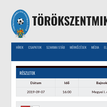
Skip
to
content
TÖRÖKSZENTMIK
HÍREK
CSAPATOK
SZAKMAI STÁB
MÉRKŐZÉSEK
MÉDIA
E
RÉSZLETEK
Dátum
Idő
Bajno
2019-09-07
16:00
Megyei I. 