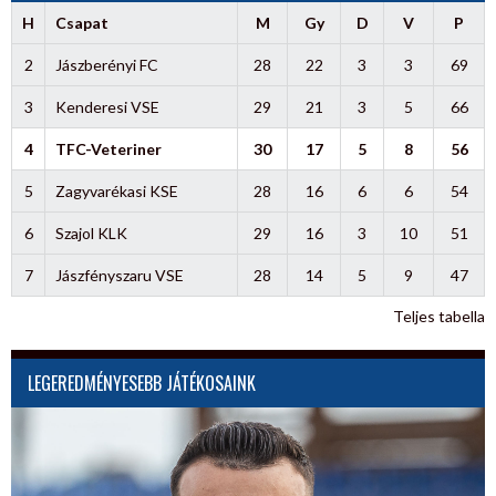
H
Csapat
M
Gy
D
V
P
2
Jászberényi FC
28
22
3
3
69
3
Kenderesi VSE
29
21
3
5
66
4
TFC-Veteriner
30
17
5
8
56
5
Zagyvarékasi KSE
28
16
6
6
54
6
Szajol KLK
29
16
3
10
51
7
Jászfényszaru VSE
28
14
5
9
47
Teljes tabella
LEGEREDMÉNYESEBB JÁTÉKOSAINK