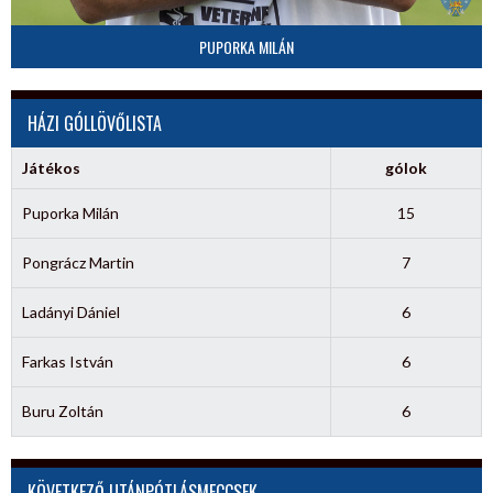
PUPORKA MILÁN
HÁZI GÓLLÖVŐLISTA
Játékos
gólok
Puporka Milán
15
Pongrácz Martin
7
Ladányi Dániel
6
Farkas István
6
Buru Zoltán
6
KÖVETKEZŐ UTÁNPÓTLÁSMECCSEK