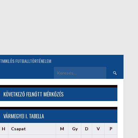
TMIKLÓS FUTBALLTÖRTÉNELEM
Keresés:
KÖVETKEZŐ FELNŐTT MÉRKŐZÉS
VÁRMEGYEI I. TABELLA
H
Csapat
M
Gy
D
V
P