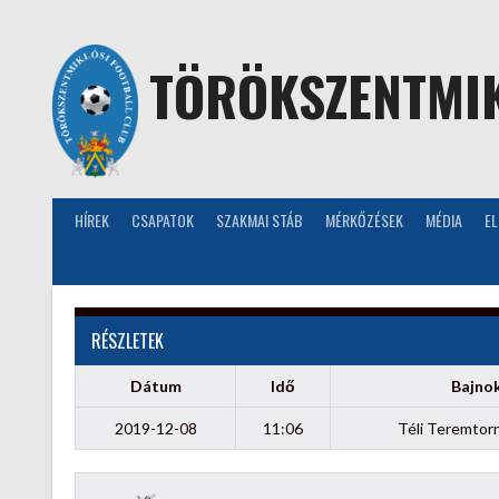
Skip
to
content
TÖRÖKSZENTMIK
HÍREK
CSAPATOK
SZAKMAI STÁB
MÉRKŐZÉSEK
MÉDIA
E
RÉSZLETEK
Dátum
Idő
Bajno
2019-12-08
11:06
Téli Teremtor