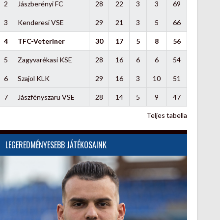
2
Jászberényi FC
28
22
3
3
69
3
Kenderesi VSE
29
21
3
5
66
4
TFC-Veteriner
30
17
5
8
56
5
Zagyvarékasi KSE
28
16
6
6
54
6
Szajol KLK
29
16
3
10
51
7
Jászfényszaru VSE
28
14
5
9
47
Teljes tabella
LEGEREDMÉNYESEBB JÁTÉKOSAINK