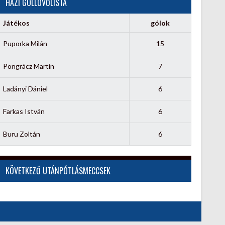
HÁZI GÓLLÖVŐLISTA
Játékos
gólok
Puporka Milán
15
Pongrácz Martin
7
Ladányi Dániel
6
Farkas István
6
Buru Zoltán
6
KÖVETKEZŐ UTÁNPÓTLÁSMECCSEK