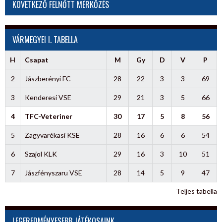
KÖVETKEZŐ FELNŐTT MÉRKŐZÉS
VÁRMEGYEI I. TABELLA
H
Csapat
M
Gy
D
V
P
2
Jászberényi FC
28
22
3
3
69
3
Kenderesi VSE
29
21
3
5
66
4
TFC-Veteriner
30
17
5
8
56
5
Zagyvarékasi KSE
28
16
6
6
54
6
Szajol KLK
29
16
3
10
51
7
Jászfényszaru VSE
28
14
5
9
47
Teljes tabella
LEGEREDMÉNYESEBB JÁTÉKOSAINK