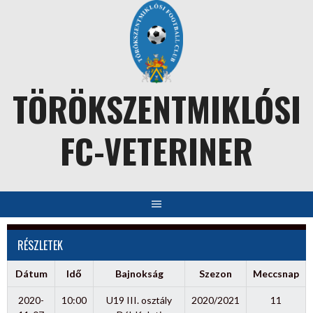
Skip
to
content
TÖRÖKSZENTMIKLÓSI
FC-VETERINER
RÉSZLETEK
Dátum
Idő
Bajnokság
Szezon
Meccsnap
2020-
10:00
U19 III. osztály
2020/2021
11