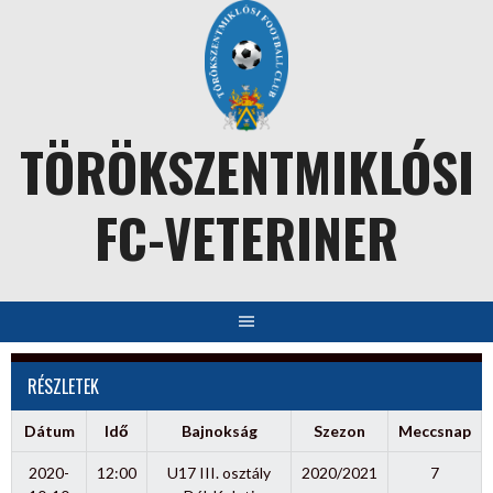
Skip
to
content
TÖRÖKSZENTMIKLÓSI
FC-VETERINER
RÉSZLETEK
Dátum
Idő
Bajnokság
Szezon
Meccsnap
2020-
12:00
U17 III. osztály
2020/2021
7