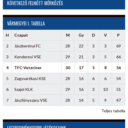
KÖVETKEZŐ FELNŐTT MÉRKŐZÉS
VÁRMEGYEI I. TABELLA
H
Csapat
M
Gy
D
V
P
2
Jászberényi FC
28
22
3
3
69
3
Kenderesi VSE
29
21
3
5
66
4
TFC-Veteriner
30
17
5
8
56
5
Zagyvarékasi KSE
28
16
6
6
54
6
Szajol KLK
29
16
3
10
51
7
Jászfényszaru VSE
28
14
5
9
47
Teljes tabella