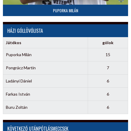
PUPORKA MILÁN
HÁZI GÓLLÖVŐLISTA
Játékos
gólok
Puporka Milán
15
Pongrácz Martin
7
Ladányi Dániel
6
Farkas István
6
Buru Zoltán
6
KÖVETKEZŐ UTÁNPÓTLÁSMECCSEK