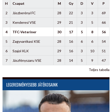
H
Csapat
M
Gy
D
V
P
2
Jászberényi FC
28
22
3
3
69
3
Kenderesi VSE
29
21
3
5
66
4
TFC-Veteriner
30
17
5
8
56
5
Zagyvarékasi KSE
28
16
6
6
54
6
Szajol KLK
29
16
3
10
51
7
Jászfényszaru VSE
28
14
5
9
47
Teljes tabella
LEGEREDMÉNYESEBB JÁTÉKOSAINK