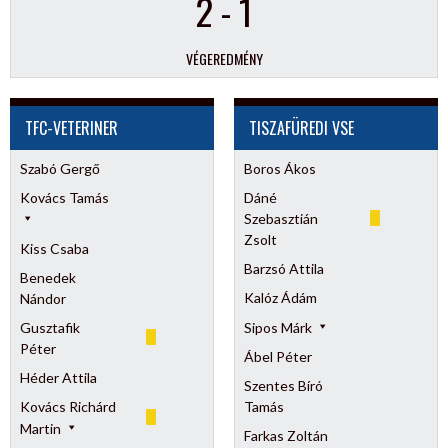
2
-
1
VÉGEREDMÉNY
TFC-VETERINER
TISZAFÜREDI VSE
Szabó Gergő
Boros Ákos
Kovács Tamás
Dáné
Szebasztián
Zsolt
Kiss Csaba
Barzsó Attila
Benedek
Kalóz Ádám
Nándor
Gusztafik
Sipos Márk
Péter
Ábel Péter
Héder Attila
Szentes Bíró
Kovács Richárd
Tamás
Martin
Farkas Zoltán