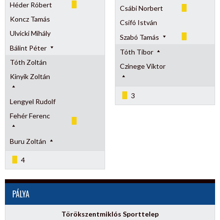
Héder Róbert
Csábi Norbert
Koncz Tamás
Csifó István
Ulvicki Mihály
Szabó Tamás
Bálint Péter
Tóth Tibor
Tóth Zoltán
Czinege Viktor
Kinyik Zoltán
3
Lengyel Rudolf
Fehér Ferenc
Buru Zoltán
4
PÁLYA
Törökszentmiklós Sporttelep