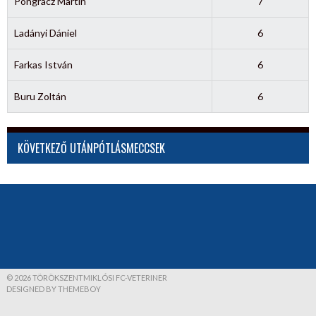
Pongrácz Martin
7
Ladányi Dániel
6
Farkas István
6
Buru Zoltán
6
KÖVETKEZŐ UTÁNPÓTLÁSMECCSEK
© 2026 TÖRÖKSZENTMIKLÓSI FC-VETERINER
DESIGNED BY THEMEBOY