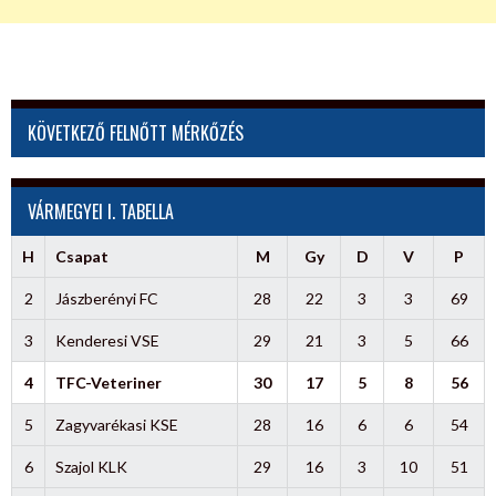
KÖVETKEZŐ FELNŐTT MÉRKŐZÉS
VÁRMEGYEI I. TABELLA
H
Csapat
M
Gy
D
V
P
2
Jászberényi FC
28
22
3
3
69
3
Kenderesi VSE
29
21
3
5
66
4
TFC-Veteriner
30
17
5
8
56
5
Zagyvarékasi KSE
28
16
6
6
54
6
Szajol KLK
29
16
3
10
51