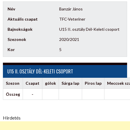
Név
Banzár János
Aktuális csapat
TFC-Veteriner
Bajnokságok
U15 II. osztály Dél-Keleti csoport
Szezonok
2020/2021
Kor
5
U15 II. OSZTÁLY DÉL-KELETI CSOPORT
Szezon
Csapat
gólok
Sárga lap
Piros lap
Meccsek s
Összeg
-
Hirdetés