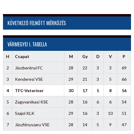
KÖVETKEZŐ FELNŐTT MÉRKŐZÉS
VÁRMEGYEI I. TABELLA
H
Csapat
M
Gy
D
V
P
2
Jászberényi FC
28
22
3
3
69
3
Kenderesi VSE
29
21
3
5
66
4
TFC-Veteriner
30
17
5
8
56
5
Zagyvarékasi KSE
28
16
6
6
54
6
Szajol KLK
29
16
3
10
51
7
Jászfényszaru VSE
28
14
5
9
47