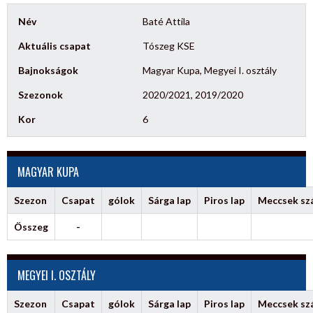
Név
Baté Attila
Aktuális csapat
Tószeg KSE
Bajnokságok
Magyar Kupa, Megyei I. osztály
Szezonok
2020/2021, 2019/2020
Kor
6
MAGYAR KUPA
Szezon
Csapat
gólok
Sárga lap
Piros lap
Meccsek s
Összeg
-
MEGYEI I. OSZTÁLY
Szezon
Csapat
gólok
Sárga lap
Piros lap
Meccsek s