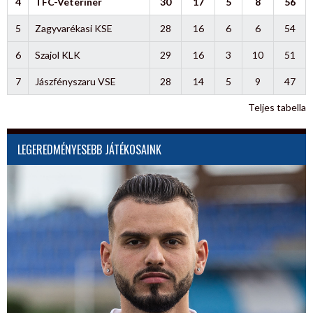
4
TFC-Veteriner
30
17
5
8
56
5
Zagyvarékasi KSE
28
16
6
6
54
6
Szajol KLK
29
16
3
10
51
7
Jászfényszaru VSE
28
14
5
9
47
Teljes tabella
LEGEREDMÉNYESEBB JÁTÉKOSAINK