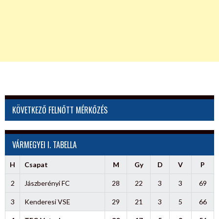
KÖVETKEZŐ FELNŐTT MÉRKŐZÉS
VÁRMEGYEI I. TABELLA
H
Csapat
M
Gy
D
V
P
2
Jászberényi FC
28
22
3
3
69
3
Kenderesi VSE
29
21
3
5
66