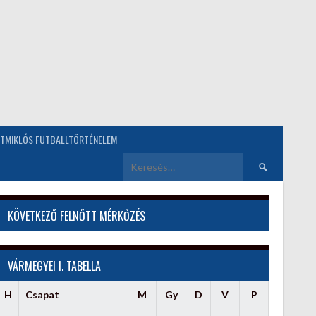
TMIKLÓS FUTBALLTÖRTÉNELEM
Keresés:
KÖVETKEZŐ FELNŐTT MÉRKŐZÉS
VÁRMEGYEI I. TABELLA
H
Csapat
M
Gy
D
V
P