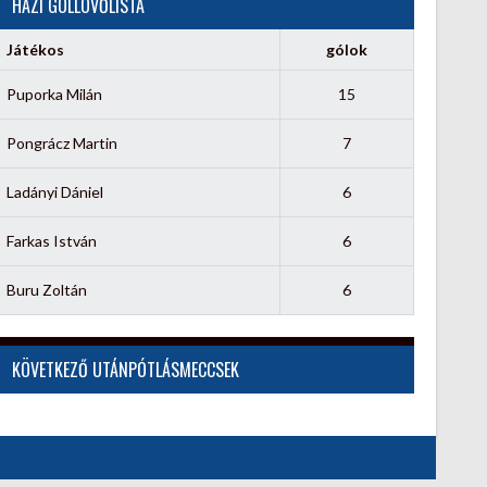
HÁZI GÓLLÖVŐLISTA
Játékos
gólok
Puporka Milán
15
Pongrácz Martin
7
Ladányi Dániel
6
Farkas István
6
Buru Zoltán
6
KÖVETKEZŐ UTÁNPÓTLÁSMECCSEK