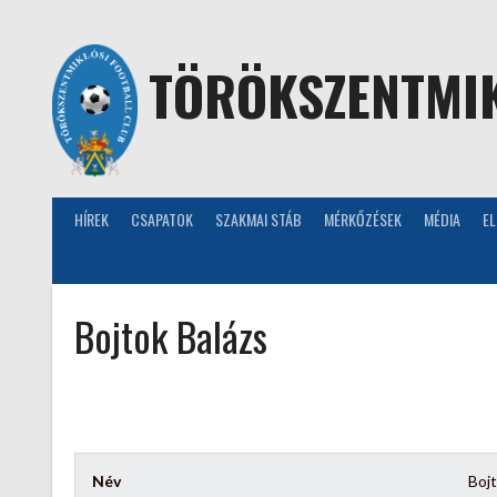
Skip
to
content
TÖRÖKSZENTMIK
HÍREK
CSAPATOK
SZAKMAI STÁB
MÉRKŐZÉSEK
MÉDIA
E
Bojtok Balázs
Név
Bojt