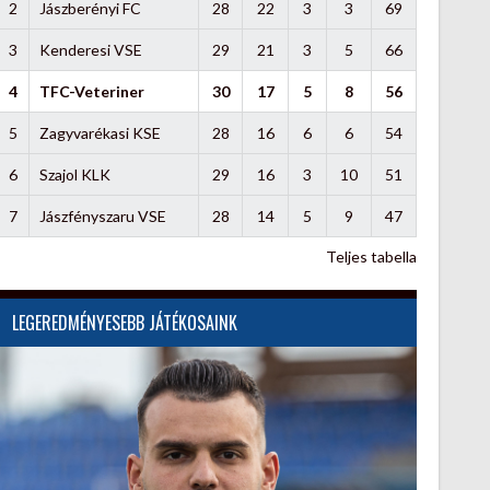
2
Jászberényi FC
28
22
3
3
69
3
Kenderesi VSE
29
21
3
5
66
4
TFC-Veteriner
30
17
5
8
56
5
Zagyvarékasi KSE
28
16
6
6
54
6
Szajol KLK
29
16
3
10
51
7
Jászfényszaru VSE
28
14
5
9
47
Teljes tabella
LEGEREDMÉNYESEBB JÁTÉKOSAINK