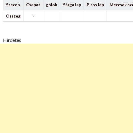
Szezon
Csapat
gólok
Sárga lap
Piros lap
Meccsek s
Összeg
-
Hirdetés