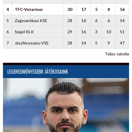
4
TFC-Veteriner
30
17
5
8
56
5
Zagyvarékasi KSE
28
16
6
6
54
6
Szajol KLK
29
16
3
10
51
7
Jászfényszaru VSE
28
14
5
9
47
Teljes tabella
LEGEREDMÉNYESEBB JÁTÉKOSAINK