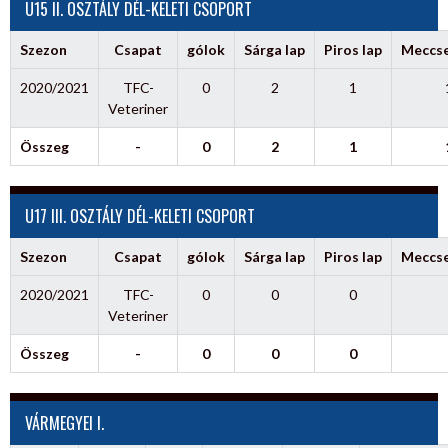
U15 II. OSZTÁLY DÉL-KELETI CSOPORT
Szezon
Csapat
gólok
Sárga lap
Piros lap
Meccs
2020/2021
TFC-
0
2
1
Veteriner
Összeg
-
0
2
1
U17 III. OSZTÁLY DÉL-KELETI CSOPORT
Szezon
Csapat
gólok
Sárga lap
Piros lap
Meccs
2020/2021
TFC-
0
0
0
Veteriner
Összeg
-
0
0
0
VÁRMEGYEI I.