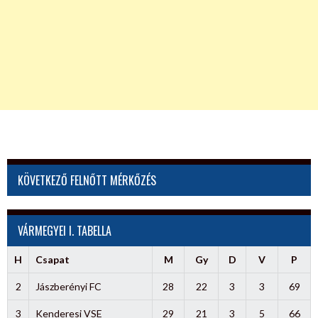
KÖVETKEZŐ FELNŐTT MÉRKŐZÉS
VÁRMEGYEI I. TABELLA
H
Csapat
M
Gy
D
V
P
2
Jászberényi FC
28
22
3
3
69
3
Kenderesi VSE
29
21
3
5
66