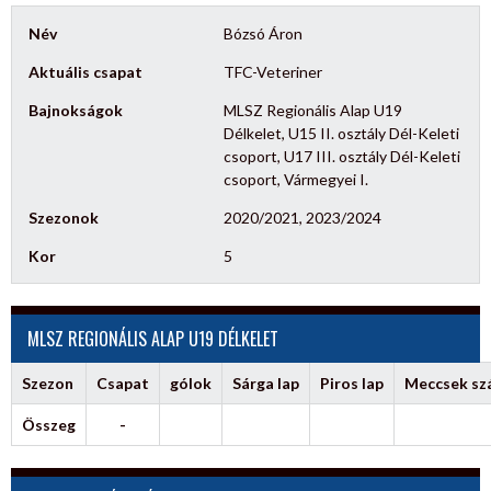
Név
Bózsó Áron
Aktuális csapat
TFC-Veteriner
Bajnokságok
MLSZ Regionális Alap U19
Délkelet, U15 II. osztály Dél-Keleti
csoport, U17 III. osztály Dél-Keleti
csoport, Vármegyei I.
Szezonok
2020/2021, 2023/2024
Kor
5
MLSZ REGIONÁLIS ALAP U19 DÉLKELET
Szezon
Csapat
gólok
Sárga lap
Piros lap
Meccsek s
Összeg
-