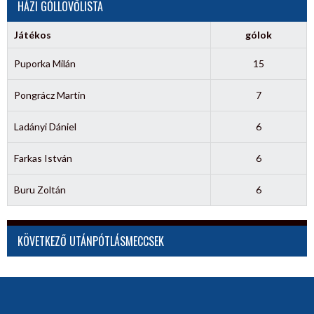
HÁZI GÓLLÖVŐLISTA
Játékos
gólok
Puporka Milán
15
Pongrácz Martin
7
Ladányi Dániel
6
Farkas István
6
Buru Zoltán
6
KÖVETKEZŐ UTÁNPÓTLÁSMECCSEK