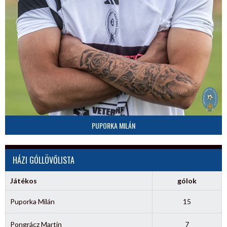
PUPORKA MILÁN
HÁZI GÓLLÖVŐLISTA
Játékos
gólok
Puporka Milán
15
Pongrácz Martin
7