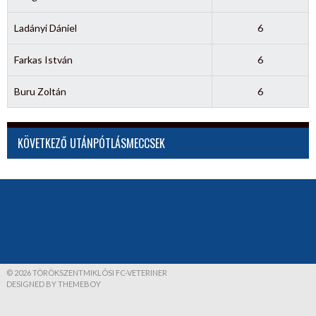
Ladányi Dániel
6
Farkas István
6
Buru Zoltán
6
KÖVETKEZŐ UTÁNPÓTLÁSMECCSEK
© 2026 TÖRÖKSZENTMIKLÓSI FC-VETERINER
DESIGNED BY THEMEBOY