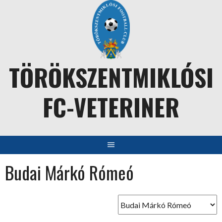
Skip
to
content
TÖRÖKSZENTMIKLÓSI
FC-VETERINER
Budai Márkó Rómeó