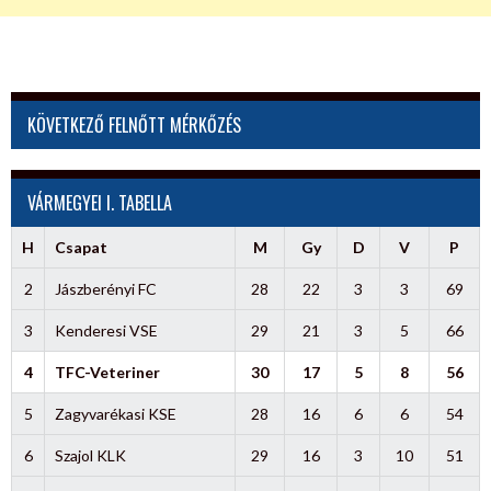
KÖVETKEZŐ FELNŐTT MÉRKŐZÉS
VÁRMEGYEI I. TABELLA
H
Csapat
M
Gy
D
V
P
2
Jászberényi FC
28
22
3
3
69
3
Kenderesi VSE
29
21
3
5
66
4
TFC-Veteriner
30
17
5
8
56
5
Zagyvarékasi KSE
28
16
6
6
54
6
Szajol KLK
29
16
3
10
51